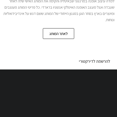
למדה עיצוב אופנה במרנגוני שבאיטליה והקימה את המותג האישי שלה לאחר
שעבדה אצל מעצב האופנה האיטלקי אנטוניו ברארדי. כל פריטי המותג מעוצבים
ומיוצרים בארץ בסחר הוגן בסגנון הייחודי של המותג ששם דגש על אינדיבידואליות
ונוחות.
לאתר המותג
להרשמה לדירקטורי