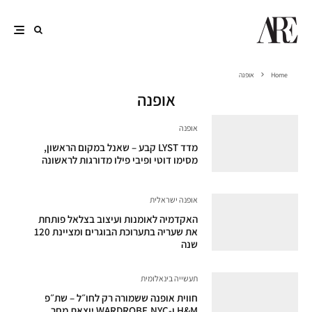
Home
אופנה
אופנה
אופנה
מדד LYST קבע – שאנל במקום הראשון,
מסימו דוטי ופיבי פילו מדורגות לראשונה
אופנה ישראלית
האקדמיה לאומנות ועיצוב בצלאל פותחת
את שעריה בתערוכת הבוגרים ומציינת 120
שנה
תעשייה בינאלומית
חווית אופנה ששמורה רק לחו״ל – שת״פ
H&M ו-WARDROBE.NYC יוצאת מחר