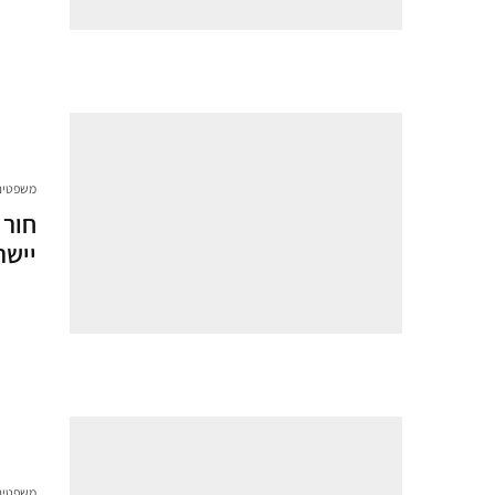
משפטים
חור 
יישר
משפטים