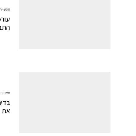
תעשייה 
עורכ
התבי
משפטים
בדיח
את "LULULEMON DUPE" כסימ