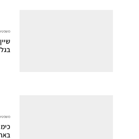
משפטים
שיין
בגל
משפטים
כימי
בארה