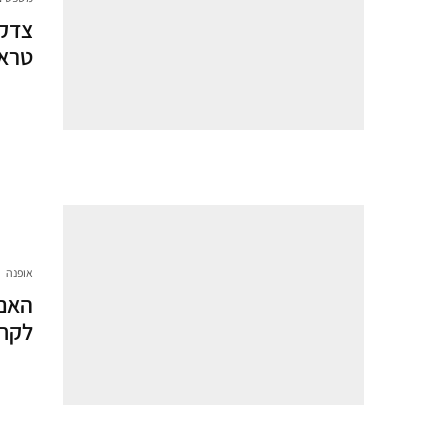
צדק 
טראמ
אופנה
לקחת