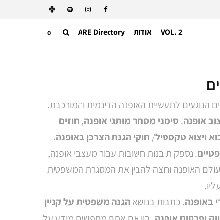
VOL. 2
אודות
ARE Directory
0
ם
 הנוגעים לתעשיית האופנה הדינמית והמורכבת.
צוב אופנה
.
סימני מסחר מותגי אופנה
,
חוזים
וא ויצוא טקסטיל
/
חוקי הגנת הצרכן באופנה.
פטיים
. נספק תובנות חשובות עבור מעצבי אופנה,
 בעולם האופנה ורוצה להבין את המסגרת המשפטית
יו.
 באופנה
. כתבות בנושא
הגנה משפטית על קניין
ק ופרסום אופנה
. בין אם אתם מחפשים מידע על