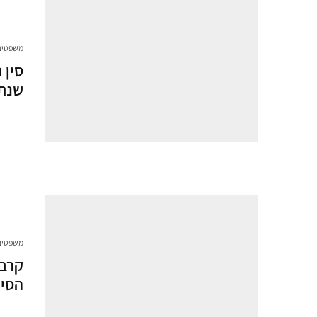
משפטים
סין 
שנתנ
משפטים
קרב 
הסינ