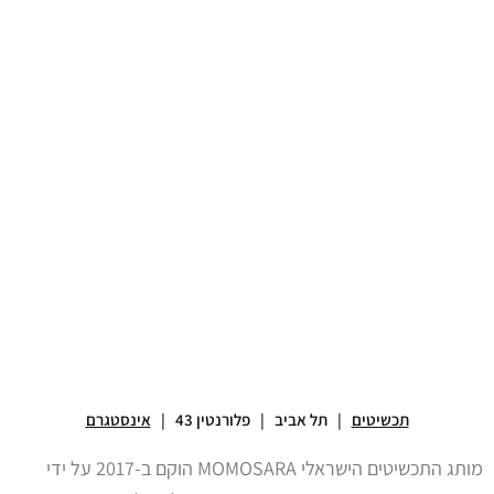
תכשיטים
| תל אביב | פלורנטין 43 |
אינסטגרם
מותג התכשיטים
הישראלי
MOMOSARA הוקם ב-2017 על ידי