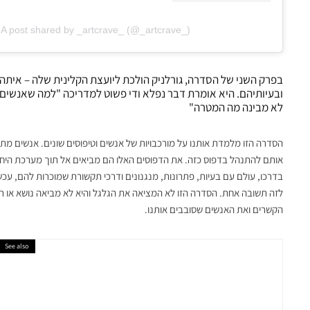
A post shared by _artcrave_ (@_artcrave_)
בפרק השני של הסדרה, גורלניק הולכת ליועצת הקלינית שלה – איתה
ובעיותיהם. היא אומרת דבר נפלא ודי פשוט למדריכה "למה שאנשים י
לא מבינה מה המטרה"
הסדרה הזו מלמדת אותנו על מורכבויות של אנשים וטיפוסים שונים. אנשים מת
אותם להתנהל בדפוס כזה. את הדפוסים האלו הם מביאים אל תוך מערכת היחס
בדרכו, עולם עם בעיות, פתרונות, מנגנונים ודרכי תקשורת שמוכרות להם, עכשי
לזה תשובה אחת.
הסדרה הזו לא המציאה את הגלגל והיא לא מביאה נושא או רעיו
הקשרים ואת האנשים שסובבים אותנו.
See also
תרבות
3 אירועי מכירה מיוחדים מתקיימים הסופש וחובה לבקר בהם