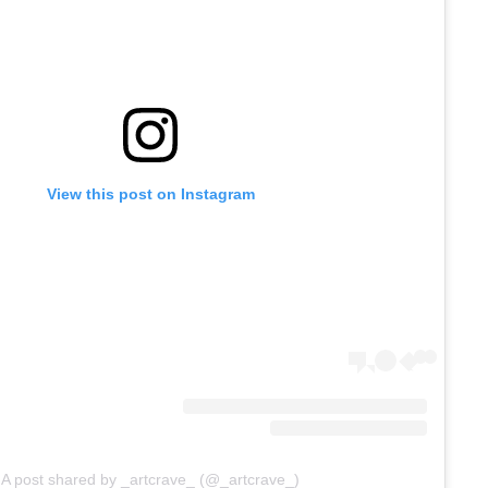
View this post on Instagram
A post shared by _artcrave_ (@_artcrave_)