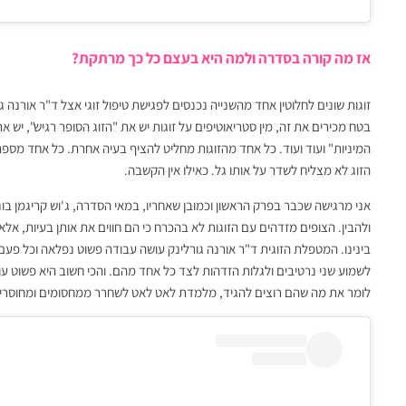
אז מה קורה בסדרה ולמה היא בעצם כל כך מרתקת?
זוגות שונים לחלוטין אחד מהשנייה נכנסים לפגישת טיפול זוגי אצל ד"ר אורנה 
בטח מכירים את זה, מין סטריאוטיפים על זוגות יש את "הזוג הסופר רגיש", יש 
המיניות" ועוד ועוד. כל אחד מהזוגות מחליט להציף בעיה אחרת. כל אחד מספ
הזוג לא מצליח לשדר על אותו גל. כאילו אין הקשבה.
אני מרגישה שכבר בפרק הראשון וכמובן שאחריו, במאי הסדרה, ג'וש קריגמן בונ
ולהבין. הצופים מזדהים עם הזוגות לא בהכרח כי הם חווים את אותן בעיות, אל
בינינו
. המטפלת הזוגית ד"ר אורנה גורלינק עושה עבודה
פשוט
נפלאה וכל פעם 
לשמוע שני נרטיבים ולגלות הזדהות לצד כל אחד מהם. והכי חשוב היא פשוט
לומר את מה שהם רוצים להגיד, מלמדת לאט לאט לשחרר ממחסומים ומחוסרי ה