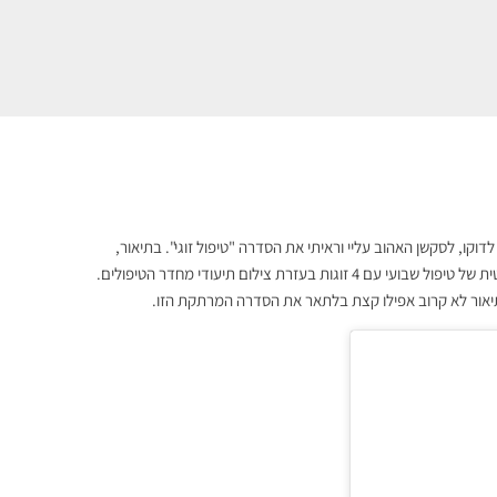
קו, לסקשן האהוב עליי וראיתי את הסדרה "טיפול זוגי". בתיאור,
"סדרה בת 9 פרקים מבית Showtime, פותחת דלת לעולם נסתר. חוויה אותנטית של טיפול שבועי עם 4 זוגות בעזרת צילום תיעודי מחדר הטיפולים.
יאור לא
קרוב אפילו קצת בלתאר את
הסדרה המרתקת הזו.