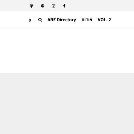
VOL. 2
אודות
ARE Directory
0
תעשייה בינאלומית
באד באני וזארה שוברים את הרשת עם
קולקציית Benito Antonio