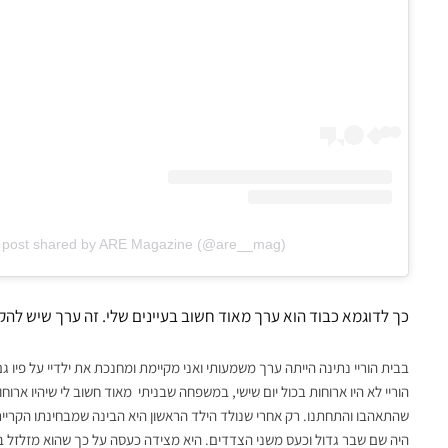
 post shared by ARE Magazine (@are__mag)
כך לדוגמא כבוד הוא ערך מאוד חשוב בעיינים שלי.
זה ערך שיש להקפ
בבית הוריי נתינה הייתה ערך משמעותי ואני מקיימת ומחנכת את ילדיי על פיו
הוריי לא היו ארוחות בכול יום שישי,
במשפחה שבניתי מאוד חשוב לי שיהיו ארוחו
שהתאהבו והתחתנו. רק אחרי שנולד הילד הראשון היא הבינה שמבחינתו הקריי
היה שם שבר גדול וכעס משני הצדדים. היא מצידה כעסה על כך שהוא מזלזל בח