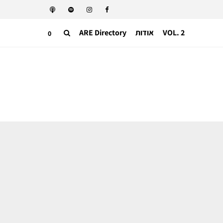
VOL. 2
אודות
ARE Directory
0
תעשייה בינאלומית
באד באני וזארה שוברים את הרשת עם
קולקציית Benito Antonio