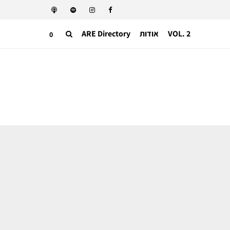
VOL. 2
אודות
ARE Directory
0
תעשייה בינאלומית
באד באני וזארה שוברים את הרשת עם
קולקציית Benito Antonio