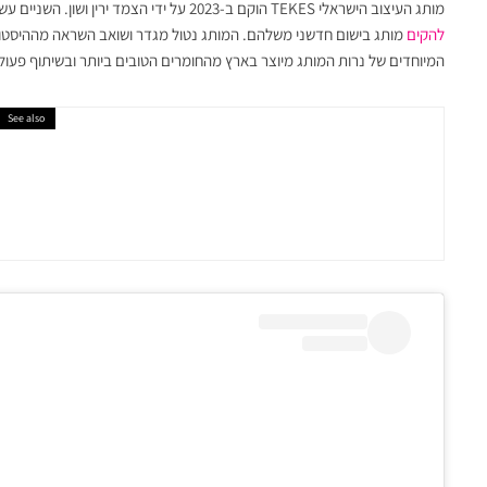
מותג העיצוב הישראלי TEKES הוקם ב-2023 על ידי הצמד ירין ושון. השניים עשו עלייה לארץ וזיהו כי אין מותג בישום יוקרתי ומקומי. על כן
להקים
המיוחדים של נרות המותג מיוצר בארץ מהחומרים הטובים ביותר ובשיתוף פעו
See also
תרבות
3 אירועי מכירה מיוחדים מתקיימים הסופש וחובה לבקר בהם