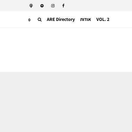
VOL. 2
אודות
ARE Directory
0
טכנולוגיה
הסכנה שמאחורי המשקפיים: איך קיילי
ג'נר נבחרה להלבין מעקב אחרי נשים
וילדים?