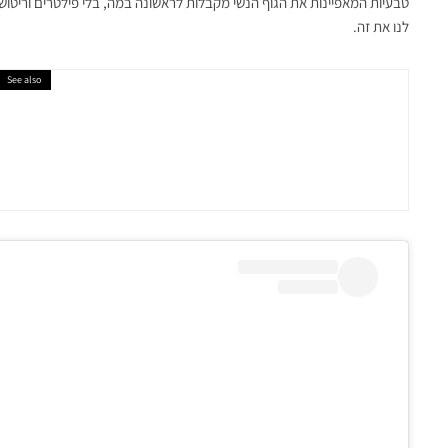
טבעיות המאפיינות את הגוף הנשי מקבלות לראשונה במה, בלי פילטרים וריטושים
לנו את זה.
See also
אופנה ישראלית
מותג ה
לאנוש