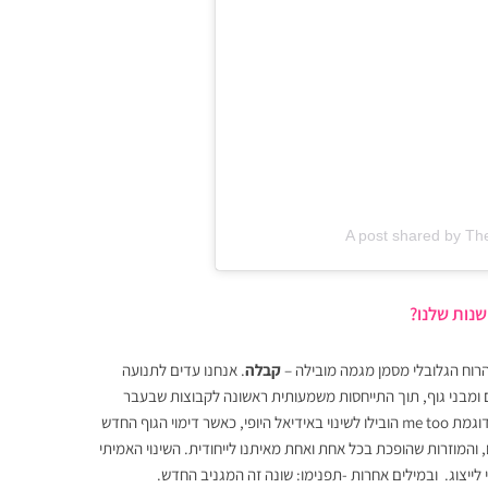
A post shared by Th
שנות שלנו?
הרוח הגלובלי מסמן מגמה מובילה –
קבלה
. אנחנו עדים לתנועה
ם ומבני גוף, תוך התייחסות משמעותית ראשונה לקבוצות שבעבר
נזנחו והופקרו, כגון נכים, טרנסג׳נדים, נשים מלאות וכדומה. מחאות חברתיות דוגמת me too הובילו לשינוי באידיאל היופי, כאשר דימוי הגוף החדש
 והמוזרות שהופכת בכל אחת ואחת מאיתנו לייחודית. השינוי האמיתי
לייצוג. ובמילים אחרות -תפנימו: שונה זה המגניב החדש.