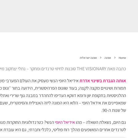
Home
אופנה
אופנה ישראלית
כתבה מאת THE VISIONARY סוכנות לחיזוי טרנדים ומחקר – נתלי יצחקוב מייסדת החברה וליאור פישר שילוני מנהלת הקרייאטיב ושותפה.
אותה הגברת בשינוי אדרת
אידיאל היופי הנשי מעסיק את העולם המערבי משחר
תמורות ושינויים מקצה לקצה; בעוד שוונוס הפרהיסטורית, הידועה בתור ״ונוס מ
ההלניסטיות בתקופת יוון ורומא דווקא העדיפו להתהדר במבנה גוף שרירי ואת
שמאפיינים את אידאל היופי – הלוא היא המונה ליזה האצילית והסימטרית, שעם 
של שנות ה-90.
גם היום, נשאלת השאלה – מהו
אידיאל היופי
הנשי? כטרנדולוגיות החוקרות מגמו
לטרנדים אחרים המושפעים מהלך רוח פוליטי, כלכלי וחברתי, גם היא עוברת א