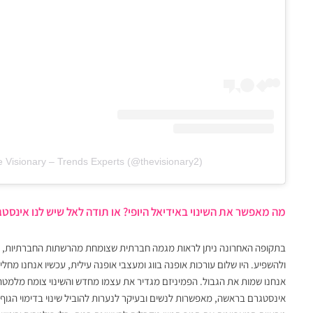
e Visionary – Trends Experts (@thevisionary2)
מה מאפשר את השינוי באידיאל היופי? או תודה לאל שיש לנו אינס
בתקופה האחרונה ניתן לראות מגמה חברתית שצומחת מהרשתות החברתיות, ו
ולהשפיע. היו שלום עורכות אופנה בווג ומעצבי אופנה עילית, עכשיו אנחנו מחל
אנחנו שמות את הגבול. הפמיניזם מגדיר את עצמו מחדש והשינוי צומח מלמטה 
אינסטגרם בראשה, מאפשרות לנשים ובעיקר לנערות להוביל שינוי בדימוי הגוף ה