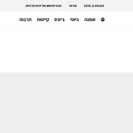
אוגוסט 6, 2026
אודות
תנאי שימוש ומדיניות פרטיות
אופנה
ביוטי
ביזנס
קיימות
תרבות
אופנה ישראלית
מותג האופנה הישראלי SAMPLE מבטל
את העונות ומרים תצוגה שכולה תרומה
לאנוש