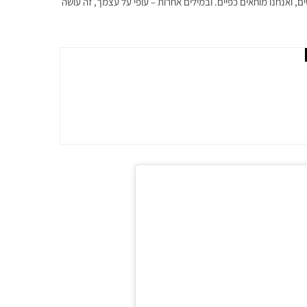
, ואנחנו מוחאים כפיים. ובמילים אחרות – עופי על עצמך, זה עושה
אופנה הישראלי SAMPLE מבטל את העונות ומרים תצוגה שכולה תרומה