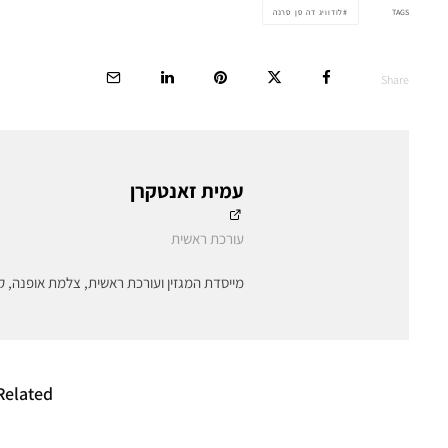
TAGS
לודוויג דה סן סרנה
Share
עמית זאנטקרן
עורכת ראשית
מייסדת המגזין ועורכת ראשית, צלמת אופנה, ק
Related
זכויות הקניין והשם של
גל חום ו