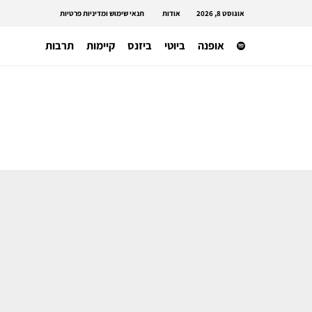
אוגוסט 8, 2026
אודות
תנאי שימוש ומדיניות פרטיות
אופנה
ביוטי
ביזנס
קיימות
תרבות
שבוע האופנה
זכויות הקניין והשם של New York
Fashion Week נמכרו, אבל מה זה
אומר?