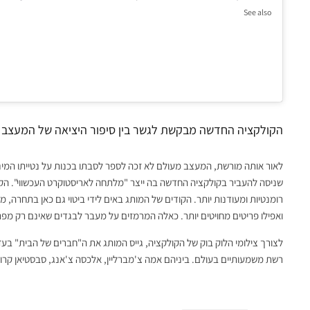
See also
שבוע האופנה
זכויות הקניין והשם של 
Week נמכרו, אבל מה זה אומר?
הקולקציה החדשה מבקשת לגשר בין סיפור היציאה של המעצב 
לאור אותה מורשת, המעצב מעולם לא זכה לספר לסבתו בכנות על נטייתו המינית
שניסה להעביר בקולקציה החדשה בה ייצר "מלתחה לאריסטוקרט העכשווי". הק
רומנטיות ומעודנות יותר. הקודים של המותג באים לידי ביטוי גם כאן בתחרה,
ואפילו פריטים מחויטים יותר. כאלה המרמזים על מעבר לבגדים שאינם רק מפ
לצורך צילומי הלוק בוק של הקולקציה, גייס המותג את ה"חברים של הבית" בע
רשת משמעותיים בעולם. ביניהם אמה צ'מברליין, אלכסה צ'אנג, סבסטיאן קרופט