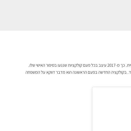
מהרגע שייסד את המותג שלו, לודוויג דה סן סרנה הבטיח שייצר אופנה ריאליסטית. כך מ-2017 עיצב בכל פעם קולקציות שנגעו בסיפור האישי שלו.
 ועוד. בקולקציה החדשה בפעם הראשונה הוא מדבר דווקא על המשפחה