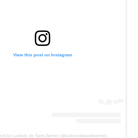
View this post on Instagram
red by Ludovic de Saint Sernin (@ludovicdesaintsernin)