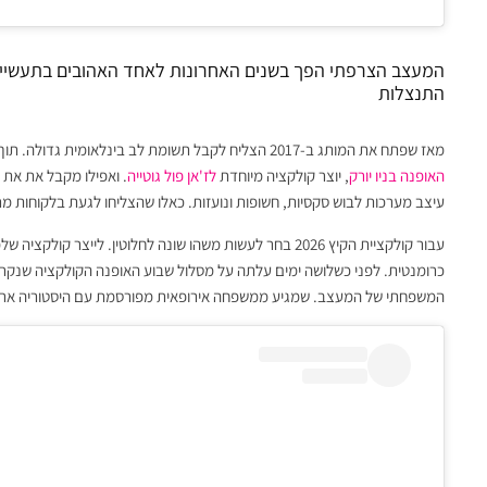
המעצב הצרפתי הפך בשנים האחרונות לאחד האהובים בתעשייה,
התנצלות
מאז שפתח את המותג ב-2017 הצליח לקבל תשומת לב בינלאומית גדולה. תוך פחות מ-3 שנים הוא מצא את עצמו מוכר מעבר לים. מציג בשבוע
האופנה בניו יורק
, יוצר קולקציה מיוחדת
לז'אן פול גוטייה
. ואפילו מקבל את את 
עיצב מערכות לבוש סקסיות, חשופות ונועזות. כאלו שהצליחו לגעת בלקוחות מרח
עבור קולקציית הקיץ 2026 בחר לעשות משהו שונה לחלוטין. לי
המשפחתי של המעצב. שמגיע ממשפחה אירופאית מפורסמת עם היסטוריה ארו