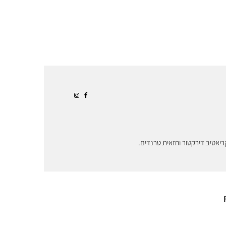
ריאטיב דירקטור וחזאית טרנדים.
משבר
איך עושים קוטור