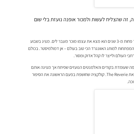
 זה שהצליח לעשות ולמכור אופנה נועזת בלי שום
המפתחות למותג האוונגרד הכי טוב בעולם – אן דמולמיסטר. בכולם
בי העולם ולייצר לו קהל אדוק ומסור.
יצר קולקציה שלמה שעומדת בקודים והאלמנטים הנועזים שפיתח אך מציגה אותם
כרומנטית. לפני כשלושה ימים עלתה על מסלול שבוע האופנה הקולקציה שנקראת The Reverie. קולקציה שחושפת בפעם הראשונה את הסיפור
כה.