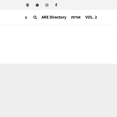
VOL. 2
אודות
ARE Directory
0
שבוע האופנה
איך עושים קוטור רלוונטי לימינו? לפייר
פאולו בבלנסיאגה יש תשובה