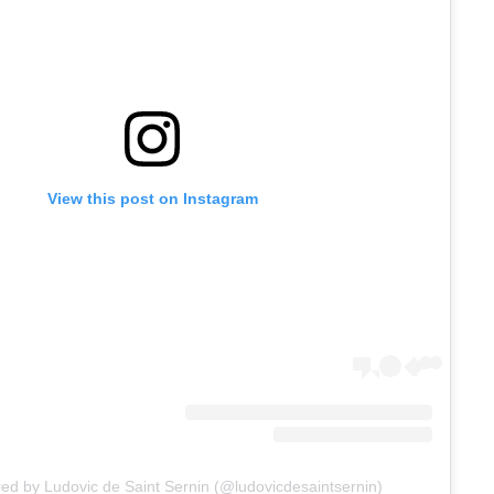
View this post on Instagram
red by Ludovic de Saint Sernin (@ludovicdesaintsernin)