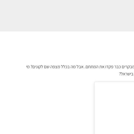
אחרון סבב סביב הפתיחה של ביג פאשן גלילות. יותר מ-150 אלף מבקרים כבר פקדו את המתחם. אבל מה בכלל מצפה שם לקונים? מי
 בישראל?