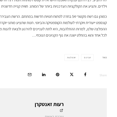
וילדים. ותציע את הקולקציות העדכניות ביותר של המותג חווית קנייה חדשנית 
כמוהן גם רשת פקטורי 54 בחרה לפתוח חנויות חדשות במתחם. 
קונספט ייעודית ויוקרתי לעולמות הקוסמטיקה והביוטי. חנות שתציע מותגי יוקרה
ההמלצה שלנו, למרות ההתלהבות, היא לתת לעניינים להירגע ולצאת להנות מ
לכל אחד והוא בהחלט ישנה את נוף הקניונים הנוכחי…
TAGS
ביזנס
המלצות
Share
רעות זאנטקרן
עורכת ראשית