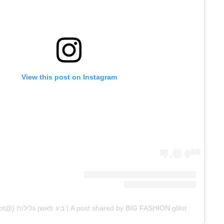
View this post on Instagram
A post shared by BIG FASHION glilot | ביג פאשן גלילות (@big.fashion.glilot)