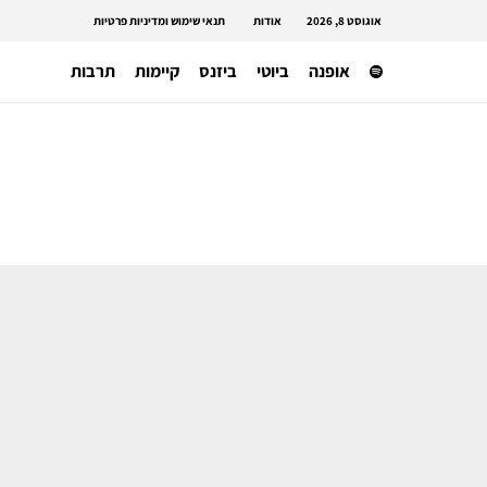
אוגוסט 8, 2026
אודות
תנאי שימוש ומדיניות פרטיות
אופנה
ביוטי
ביזנס
קיימות
תרבות
אופנה ישראלית
האקדמיה לאומנות ועיצוב בצלאל פותח
את שעריה בתערוכת הבוגרים ומציינת
120 שנה