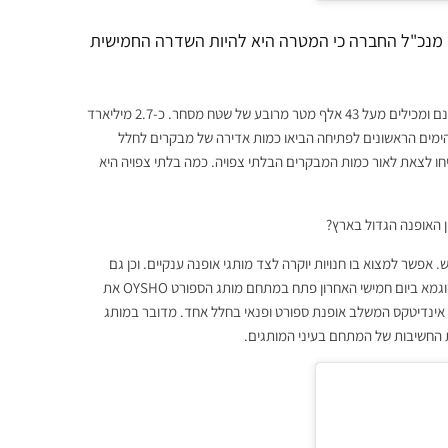
 מנכ"ל החברה כי המטרה היא להיות השדרה החמישית
ואכן המתחם כולו מעוצב כשני רחובות אדירי ממדים. המשתרעים על פני 44 דונם ומכילים מעל 43 אלף מטר מרובע של שטח מסחר. כ-2.7 מיליארד
ו בתוכו. שלושת הימים הראשונים לפתיחה הביאו כמות אדירה של מבקרים לחלל
חו לצאת לאור כמות המבקרים הבלתי צפויה. כמה בלתי צפויה היא
 האופנה הגדול בארץ?
 אפשר למצוא בו חנויות יוקרה לצד מותגי אופנה ענקיים. וכן גם
מותגים עצמאיים שפתחו לצד מותגים בינלאומיים שנכנסים כעת לארץ. כך לדוגמא ביום חמישי האחרון פתח במתחם מותג הספורט OYSHO את
ינדיטקס המשלב אופנת ספורט ופנאי בחלל אחד. מדובר במותג
ת החשיבות של המתחם בעיני המותגים.