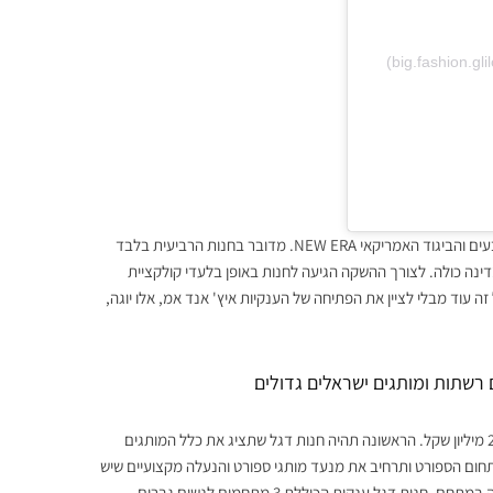
פותחת את
עוד אפשר היה לראות את פתיחתה של חנות הקונספט הראשונה של מותג הכובעים והביגוד האמריקאי NEW ERA. מדובר בחנות הרביעית בלבד
ינה כולה. לצורך ההשקה הגיעה לחנות באופן בלעדי קולקציית
 קולקציית הכובעים לקיץ 2025 של המותג. וכל זה עוד מבלי לציין את הפתיחה של הענקיות איץ' אנד אמ, אלו יוגה,
רשתות ומותגים ישראלים גדולים
רשת Original's לדוגמא פתחה שתי חנויות חדשות במתחם בהשקעה מעל 2.5 מיליון שקל. הראשונה תהיה חנות דגל שתציג את כלל המותגים
חום הספורט ותרחיב את מנעד מותגי ספורט והנעלה מקצועיים שיש
לה להציע. לצידה גם ענקית האופנה הישראלית קסטרו פותחת חנות דגל חדשה במתחם. חנות דגל ענקית הכוללת 3 מתחמים לנשים גברים