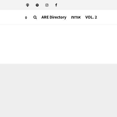
VOL. 2
אודות
ARE Directory
0
אופנה ישראלית
הבוגרים של 2026 פונים לתוך עצמם –
תצוגת הגמר של המחלקה לעיצוב אופנה
בשנקר