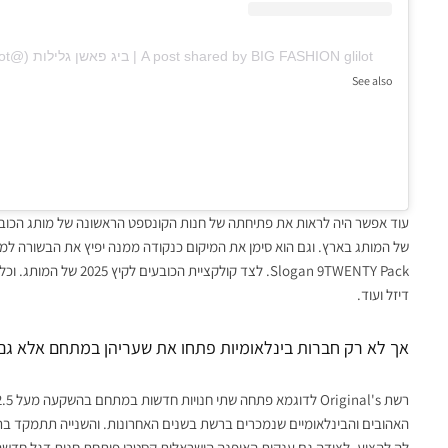
A post shared by BIG FASHION glilot | ביג פאשן גלילות (@big.fashion.glilot)
See also
אופנה ישראלית
האקדמיה לאומנות ועיצוב בצלאל 
שעריה בתערוכת הבוגרים ומציינת 120 שנה
של המותג בארץ. וגם הוא סימן את המיקום כנקודה ממנה יפיץ את הבשורה למד
Slogan 9TWENTY Pack. לצד
דיזל ועוד.
אך לא רק חברות בינלאומיות פתחו את שעריהן במתחם אלא גם 
האהובים והבינלאומיים שנמכרים ברשת בשנים האחרונות. והשנייה תתמקד בת