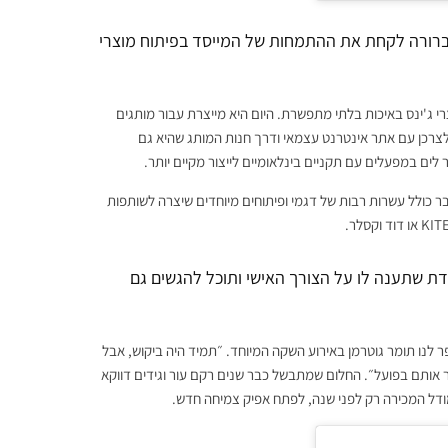
Under the ro נוסדה ב-2017 עם מטרה ברורה לקחת את ההתמחות של המייסד בפיתוח מוצרי
 ג'ינס באיכות בלתי מתפשרת. היום היא מייצרת עבור מותגים
לצרכן עם אתר אינטרנט עצמאי ודרך חנות המותג שהיא גם
ים במפעלים עם תקניים בינלאומיים לייצור מקיים יותר.
 שהתחילה ב-8 דגמים בלבד לנשים. כבר כולל עשרות רבות של דגמי ופיתוחים מיוחדים שיצרה לשותפות
חדת שתענה לו על הצורך האישי ותוכל להגשים גם
יפר לנו תומר גוטרמן באירוע השקה המיוחד. ״תמיד היה ביקוש, אבל
ר אותם בפועל״. החלום שמתבשל כבר שנים רקם עור וגידים דווקא
דל המכירה רק לפני שנה, לפתח אפיק צמיחה חדש.