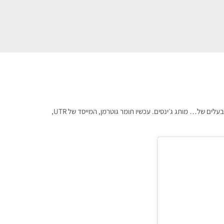
במשך שנים ארוכות נשאל למה הוא לובש ג׳ינסים של מותגים אחרים אם הוא הבעלים של… מותג ג׳ינסים. עכשיו תומר גוטרמן, המייסד של UTR,