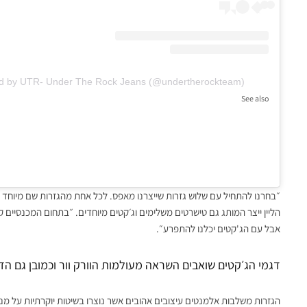
ed by UTR- Under The Rock Jeans (@undertherockteam)
See also
אופנה ישראלית
מותג הא
העונות ומרים תצוגה שכולה תרומה
״בחרנו להתחיל עם שלוש גזרות שייצרנו מאפס. לכל אחת מהגזרות שם מיוחד
הליין ייצר המותג גם טישרטים משלימים וג׳קטים מיוחדים. ״בתחום המכנסיים 
אבל עם הג'קטים יכלנו להתפרע״.
דגמי הג׳קטים שואבים השראה מעולמות הוורק וור וכמובן גם הדנ
הגזרות משלבות אלמנטים עיצובים אהובים אשר נוצרו בשיטות יוקרתיות על מנ