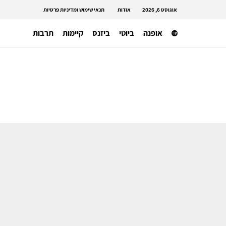
אוגוסט 6, 2026
אודות
תנאי שימוש ומדיניות פרטיות
אופנה
ביוטי
ביזנס
קיימות
תרבות
אופנה ישראלית
מותג האופנה הישראלי SAMPLE מבטל
את העונות ומרים תצוגה שכולה תרומה
לאנוש