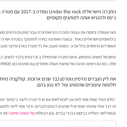
החברה הישראלית ck
ג׳ינס ולהנגיש אותה למותגים מקומיים
מאז שנוסדה ביססה את עצמה החברה כמי שמייצרת עבור מותגים פרטיים מוצרי
בינלאומיים וישראליים כאחד. ובשנה האחרונה בחרה להתמקד במכירה ישירה 
המשרדים הראשיים בתל אביב. המותג מעצב את כל מוצריו בארץ ומייצר מעבר ל
החזון של המותג התממש, והיום החברה
שלה. כמו גם רשימה ארוכה של שיתופי פעולה מיוחדים עם מותגים כמו KITEPRIDE או דוד וקסלר.
את ליין הגברים מדמיין גוטרמן כבר שנים ארוכות. קולקציה מיו
חלומות עיצוביים שהמותג עוד לא נגע בהם.
״כולם תמיד שאלו אותי למה אני לובש ליוויס אם יש לי חברה לייצור ג'ינסים״ ס
זה דבר אחד שתמיד אומרים לי שרוצים דגמים לגברים. ודבר אחר לייצר ולמכו
עכשיו לאור העלייה בביקוש בבגדי גברים. וגם הבשלות
של המותג שישנה
את מו