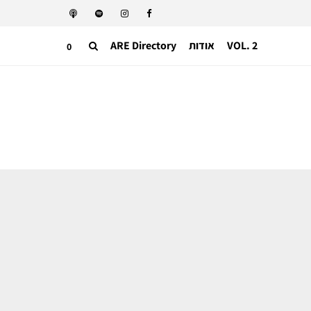
VOL. 2
אודות
ARE Directory
0
אופנה ישראלית
זו לא תצוגת אופנה: DWR נוחת בחיפה
באירוע השקה מיוחד בעיר