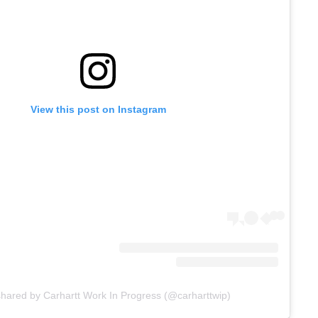
View this post on Instagram
shared by Carhartt Work In Progress (@carharttwip)