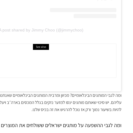
A post shared by Jimmy Choo (@jimmychoo)
See also
תעשייה בינאלומית
ג'ון גליאנו יהיה נושא תערוכת הא
של מכון הלבוש במטרופוליטן
ומה לגבי המותגים הבינלאומיים? מכיוון ומרבית המותגים הבינלאומיים שאנחנו
עליהם. יש סיכוי שאותם מותגים ינסו למזער נזקים בגלל המכסים בארה״ב ויעל
להיות בשיעור נמוך ורק אז נוכל להרגיש את זה בכיס שלנו.
ומה לגבי ההשפעה על מותגים ישראלים ששולחים את המוצרים