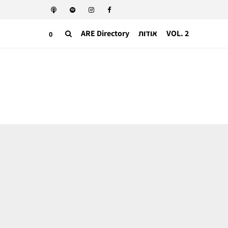
VOL. 2
אודות
ARE Directory
0
תעשייה בינאלומית
אחרי 3 שנים קרינג מציגה צמיחה ברבעון
השני ואיתות ראשון להצלחת דמנה