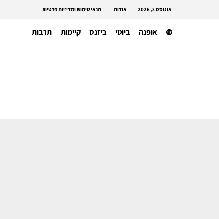
אוגוסט 8, 2026
אודות
תנאי שימוש ומדיניות פרטיות
אופנה
ביוטי
ביזנס
קיימות
תרבות
תעשייה בינאלומית
חווית אופנה ששמורה רק לחו״ל – שת״פ
H&M ו-WARDROBE.NYC יוצאת מחר
למכירה