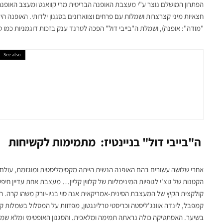
הפתרון המושלם נוצר ע"י מעצבת האופנה הבריטית מרי קוואנט ומעצב האופנה 
חצאיות מיני קצרצרות ושמלות עם פרחים וצווארונים בסגנון ילדותי. האופנה ה
"מודה": אופנה), ושמלת ה"בייבי דול" הפכה לטרנד ענק בזכות דוגמניות כמו טווי
See also
אופנה ישראלית
מותג ה
לאנוש
ה"בייבי דול" בניינטיז: מתמימות לקשיחות
אחרי שלושה עשורים בהם האופנה הנשית הייתה מקסימליסטית ומוגזמת, עולם ה
קולקצית הקיץ של המעצבת הסינית-אמריקאית אנה סוי בניו-יורק משהו קרה. 
קמפבל, לינדה אוונג'ליסטה וכריסטי טרלינגטון, מפזזות על המסלול בשמלות 
בשיער. האסתטיקה כולה נראתה תמימה ומלאכית. והסגנון האופטימי ומלא שמחת