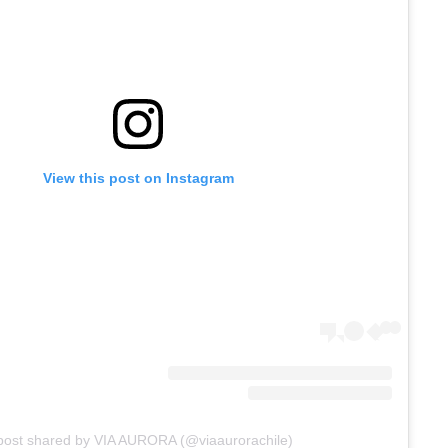
View this post on Instagram
post shared by VIA AURORA (@viaaurorachile)