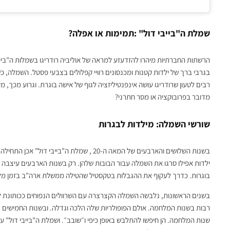
שמלת ה"בייבי דול" :תמימות או אפלה?
הרשתות החברתיות מיהרו להזדעזע למראה של אוליביה רודריגו בשמלות ה"בייבי
בגרבי ברך של ילדות קטנות ומכנסונים רוויי קפלולים בצבעי פסטל. השמלה, כש
רבים לטעון שרודריגו עושה אינפנטיליזציה לגוף של אישה בוגרת. וגרוע מכך,
מדובר בפרובוקציה או מסר חתרני?
שורשי השמלה: מילדות לבגרות
בשנות השלושים והארבעים של המאה ה-20 , שמלת 
ילדות אפילו סרגו את השמלה עבור הבובות שלהן. רק בשנות הארבעים עיצבה
בוגרות. כדרך לעקוף את ההגבלות בטקסטיל שהטילה ממשלת ארה"ב בזמן מל
בשנים הראשונות, נלבשה השמלה הקצרצרה עם השרוולים הנפוחים ככותונת לי
רבות בשנות המלחמה. אולם הפופולריות שלה הלכה וגדלה. ובשנות החמישים 
שנות המלחמה. הן חיפשו להתלבש באופן כיפי ו״שובב״. ושמלת ה"בייבי דול"