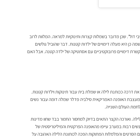
 דול". שכן מדובר בשמלות קצרות ותינוקיות למראה. המלוות לרוב
מה כן היא מעלה דימויים של ילדות קטנות. דבר שהוביל גולשים
 מקשרת דימויים פרובוקטיביים עם אסתטיקה של ילדה קטנה. אבל האם
ה"בייבי דול" אכן התחילה את דרכה ככותנת לילה או שמלת בית עבור תינוקות וילדות קטנות.
 מעצבת האופנה האמריקאית סילביה פדלר שמלה דומה עבור נשים
חמת העולם השנייה.
לה. ואורכה הקצר התאים בדיוק למחסור החמור בבד שחוו מדינות
נשים רבות במערב עייפו מהאופנה הפרקטית והמיליטריסטית של
 עם הסרטים והמלמלות המתוקות הפכה לכותונת הלילה האהובה על