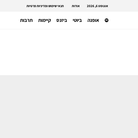
אוגוסט 6, 2026
אודות
תנאי שימוש ומדיניות פרטיות
אופנה
ביוטי
ביזנס
קיימות
תרבות
תעשייה בינאלומית
חווית אופנה ששמורה רק לחו״ל – שת״פ
H&M ו-WARDROBE.NYC יוצאת מחר
למכירה