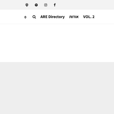
VOL. 2
אודות
ARE Directory
0
תעשייה בינאלומית
7 שנות מאסר לעובדים שבגללם נוסדה
תוכנית המחדוש והמחזור של שאנל?