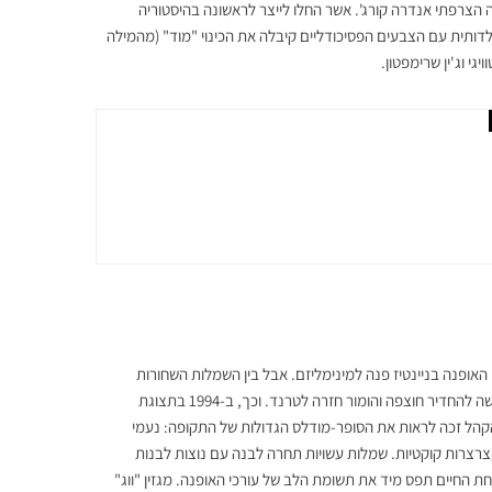
הצרפתי אנדרה קורג'. אשר החלו לייצר לראשונה בהיסטוריה
ילדותית עם הצבעים הפסיכודליים קיבלה את הכינוי "מוד" (מהמילה
גי וג'ין שרימפטון.
אופנה הישראלי SAMPLE מבטל את העונות ומרים תצוגה שכולה תרומה
אופנה בניינטיז פנה למינימליזם. אבל בין השמלות השחורות
הקטנות של גוצ'י לגופיות המינימליות של קלווין קליין… מעצבת אחת עדיין חיפשה להחדיר חוצפה והומור חזרה לטרנד. וכך, ב-1994 בתצוגת
הקהל זכה לראות את הסופר-מודלס הגדולות של התקופה: נעמי
קצרצרות קוקטיות. שמלות עשויות תחרה לבנה עם נוצות לבנות
 החיים תפס מיד את תשומת הלב של עורכי האופנה. מגזין "ווג"