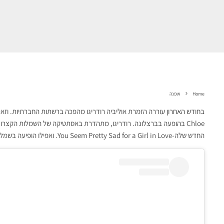
Home
אופנה
בחודש האחרון עוררה הזמרת אוליביה רודריגו מהפכה ברשתות החברתיות. וזא
Chloe בהופעה בברצלונה. רודריגו, מתהדרת באסתטיקה של השמלות הקצרות
החדש שלה-You Seem Pretty Sad for a Girl in Love. ואפילו הופיעה בשמלה בובתית עם תחרה וגרבי ברך בקליפ שלה מהאלבום- Drop Dead.