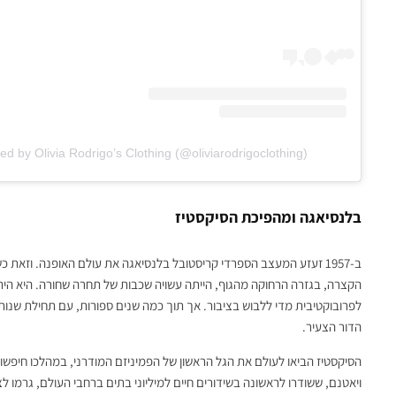
ed by Olivia Rodrigo’s Clothing (@oliviarodrigoclothing)
בלנסיאגה ומהפיכת הסיקסטיז
ב-1957 זעזע המעצב הספרדי קריסטובל בלנסיאגה את עולם האופנה. וזאת
הקצרה, בגזרה הרחוקה מהגוף, הייתה עשויה שכבות של תחרה שחורה. היא הי
לפרובוקטיבית מדי ללבוש בציבור. אך תוך כמה שנים ספורות, עם תחילת שנ
הדור הצעיר.
הסיקסטיז הביאו לעולם את הגל הראשון של הפמיניזם המודרני, במהלכו חיפשו 
ויאטנם, ששודרו לראשונה בשידורים חיים למיליוני בתים ברחבי העולם, גרמו 