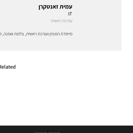
עמית זאנטקרן
עורכת ראשית
מייסדת המגזין ועורכת ראשית, צלמת אופנה, ק
Related
לא יוכלו להשמיד
עור מחו
מלאים? החוק המחייב
האיחוד ה
את תעשיית האופנה
את תעשיי
לתרום ולא לשרוף
מחוק ביר