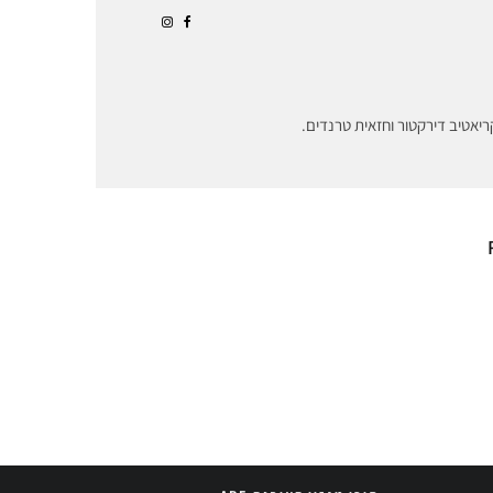
ריאטיב דירקטור וחזאית טרנדים.
ץ למשחק?
הביקוש לבגדי ספורט
אירופי מחריג
חדשים מוביל את
ת העורות
הכותנה לכבוש מחדש
וא היערות
את שוק האקטיב וור