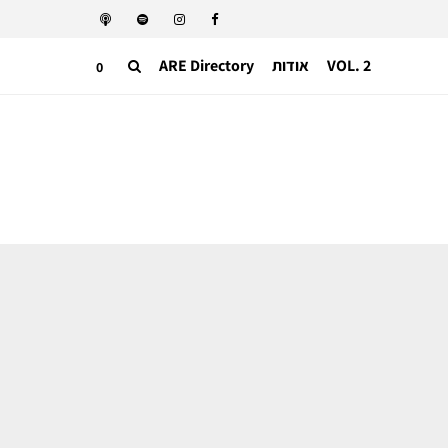
VOL. 2
אודות
ARE Directory
0
עשייה סביבתית
הביקוש לבגדי ספורט חדשים מוביל את
הכותנה לכבוש מחדש את שוק האקטיב
וור