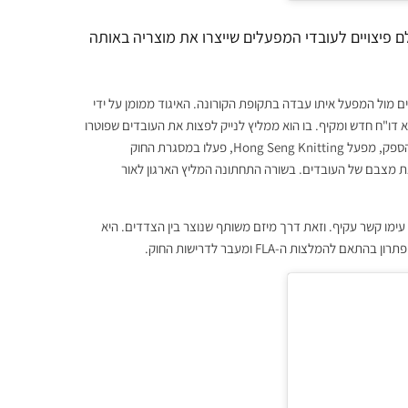
ם פיצויים לעובדי המפעלים שייצרו את מוצריה באותה
ש להסדיר תשלומים מול המפעל איתו עבדה בתקופת הקורונה. האיגוד ממומן על ידי
א דו"ח חדש ומקיף. בו הוא ממליץ לנייק לפצות את העובדים שפוטרו
ללא תשלום על ידי ספק בתאילנד בזמן המגפה. על פי הממצאים החברה וגם הספק, מפעל Hong Seng Knitting, פעלו במסגרת החוק
 מצבם של העובדים. בשורה התחתונה המליץ הארגון לאור
עימו קשר עקיף. וזאת דרך מיזם משותף שנוצר בין הצדדים. היא
צות ה-FLA ומעבר לדרישות החוק.