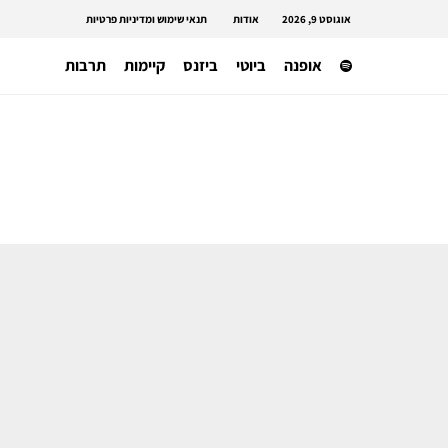
אוגוסט 9, 2026
אודות
תנאי שימוש ומדיניות פרטיות
אופנה
ביוטי
ביזנס
קיימות
תרבות
עשייה סביבתית
לא יוכלו להשמיד מלאים? החוק המחייב
את תעשיית האופנה לתרום ולא לשרוף