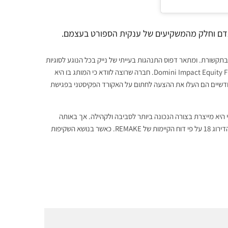
 אדם וחלק מהמשקיעים של ענקית הספורט בעצמם.
קשורת. ומתאר דפוס התנהגות בעייתי של נייק בכל הנוגע לסוגיות
זכויות עובדים. את נושא זכויות העובדים מעלה שוב ושוב חברת ההשקעות Domini Impact Equity Fund. חברה שרוצה לוודא כי המותג בו היא
 חודשיים הם העלו את ההצעה לחתום על האקורד הפקיסטני בפגישת
 היא מייצרת בצורה הנכונה ביותר לסביבה ולקהילה. אך באותה
נשימה פועלת בצורה לא שקופה ויש שיגידו אף מטרידה. היא קיבלה השנה את הדירוג 18 על פי דוח הקיימות של REMAKE. כאשר בנושא השקיפות