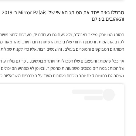
מר
והאהובים בעולם
המותג הניו יורקי מייצר בארה״ב, ולא פעם גם בעבודת יד, מערכות לבוש נשי
לקדם את המותג והסגנון הייחודי שלו בזכות הרשתות החברתיות. ומהר מאוד מצא
המותגים המבוקשים והמוכרים בעולם. זה שנשים רצות אליו כדי לקנות שמלות ע
אך ככל שהמותג והעיצובים שלו הפכו ליותר ויותר מבוקשים… כך גם נולדו עוד ו
של המותג במחירים נמוכים משמעותית מהמקור. ובאופן לא מפתיע הם יכולים לה
נשימה גם בחנויות קצת יותר מוכרות ואהובות מאוד על הצרכניות הישראליות כמו OH POLLY או USE OF CB