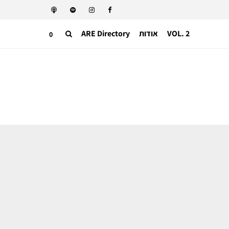
VOL. 2
אודות
ARE Directory
0
אופנה
כבר לא שמועות – לוריס מסינה וסימון
ריזו מייסדי SUNNEI יקבלו לידיהם את
מוסקינו