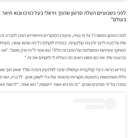
לפני כשבועיים העלה סרטון שהפך ויראלי בעל כורכו ובוא תיא
בעולם"
למה התכוון המשורר? על פי גאיה, עיצוביו המקוריים והייחודיים הפכו למכרה זה
שלו על מנת לייצר ולבנות קולקציות. במזרח לוקחים כל מה שהוא עושה, מעתי
המחקר והפיתוח המשולמת של החברות הללו" הוא אמר ל"ניו יורק פוסט". "אני 
ובהצגה שלו. ואז הם פשוט רואים מה הצליח לי ולוקחים את זה."
בוידיאו הראה כיצד קולקציית קפסולה שיצר לוולנטיין והפכה סולד אאוט תוך 
הללו משתמשות בתמונות מקוריות מהאתר שלו כדי לשווק אותן. לדבריו, הוא יכו
נמכרו על ידי מפיצים שונים. "זה מרגיש מאוד דיסטופי," הוא אומר, "לראות תאגי