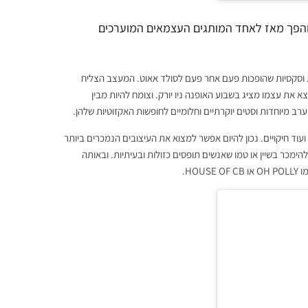
סלו גאיה ייסד את המותג האישי שלו Mirror Palais ב-2019 והפך מאז לאחד המותגים העצמאים המוערכים
ות וסקסיות שהופכות פעם אחר פעם לסולד אאוט. המעצב הצליח
 את עצמו מציג בשבוע האופנה ניו יורק. וצומח להיות מבין
רב מיוחדות וסטים יוקרתיים וחלומיים לחופשות האקזוטיות שלהן.
עוד חיקויים. נכון להיום אפשר למצוא את העיצובים הנמכרים ביותר
ימכר בשיין או טמו שאנשים תופסים כזולות ובעיתיות. ובאותה
HO.