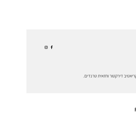
ריאטיב דירקטור וחזאית טרנדים.
פנה הישראלי
הבוגרים של 2026
SAMPLE מבטל את
פונים לתוך עצמם –