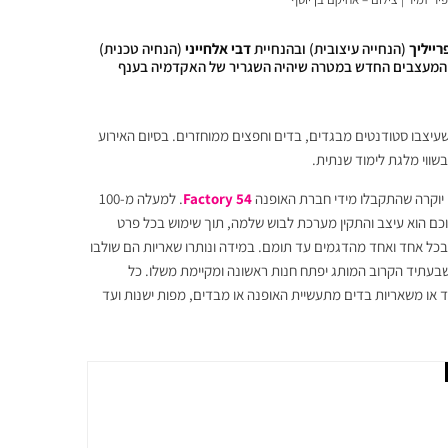
רייליך
(הנחייה עיצובית) ובהנחיית
דבי
אלחייני
(הנחיה טכנית)
ר המעצבים החדש במטרה שיהיה השגריר של האקדמיה בענף
עיצבו סטודנטים מבגדים, בדים וחפצים ממוחזרים. בסיום האירוע
שווי מלגת לימוד שנתית.
האופנה
Factory 54
. למעלה מ-100
לו בין הסטודנטים. כל סטודנט קיבל בין 6-7 פריטים, מתוכם הוא עיצב והתקין מערכת לבוש שלמה, תוך שימוש בכל פרט
בכל אחד ואחד מהדגמים עד תומם. במידה ונותרו שאריות הם שולבו
שבעתיד הקרוב המותג יפתח חנות ראשונה ומקיימת משלו. כל
גוד או משאריות בדים מתעשיית האופנה או מבדים, מפות ישנות ועד
תחת את שעריה בתערוכת הבוגרים ומציינת