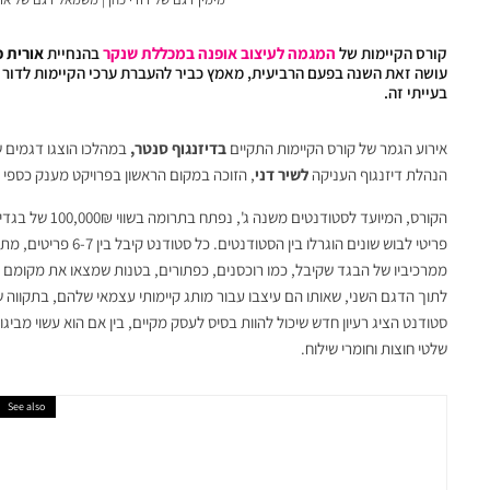
קורס הקיימות של
המגמה
לעיצוב
אופנה
במכללת
שנקר
בהנחיית
אורית
פ
עושה זאת השנה בפעם הרביעית, מאמץ כביר להעברת ערכי הקיימות לדו
בעייתי זה.
אירוע הגמר של קורס הקיימות התקיים
בדיזנגוף
סנטר,
במהלכו הוצגו דגמים ש
הנהלת דיזנגוף העניקה
לשיר
דני
, הזוכה במקום הראשון בפרויקט מענק כספי ב
הקורס, המיועד לסטודנטים משנה ג', נפתח בתרומה בשווי 100,000₪ של בגדי יוקרה שהתקבלו מידי חברת
פריטי לבוש שונים הוגר
ממרכיביו של הבגד שקיבל, כמו רוכסנים, כפתורים, בטנות שמצאו את מקומם 
לתוך הדגם השני, שאותו הם עיצבו עבור מותג קיימותי עצמאי שלהם, בתקווה 
סטודנט הציג רעיון חדש שיכול להוות בסיס לעסק מקיים, בין אם הוא עשוי מבי
שלטי חוצות וחומרי שילוח.
See also
אופנה ישראלית
האקדמיה לאומנות ועיצוב בצלאל פו