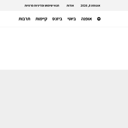
אוגוסט 8, 2026
אודות
תנאי שימוש ומדיניות פרטיות
אופנה
ביוטי
ביזנס
קיימות
תרבות
אופנה ישראלית
האקדמיה לאומנות ועיצוב בצלאל פותח
את שעריה בתערוכת הבוגרים ומציינת
120 שנה