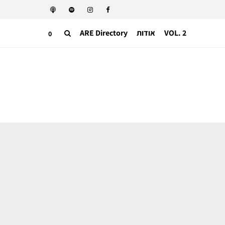
VOL. 2
אודות
ARE Directory
0
אופנה ישראלית
הבוגרים של 2026 פונים לתוך עצמם –
תצוגת הגמר של המחלקה לעיצוב אופנה
בשנקר