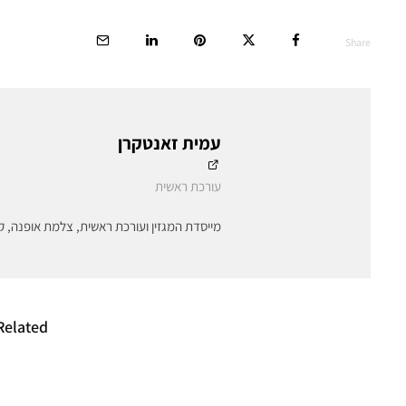
Share
עמית זאנטקרן
עורכת ראשית
מייסדת המגזין ועורכת ראשית, צלמת אופנה, ק
Related
האקדמיה לאומנות
מותג האו
ועיצוב בצלאל פותחת