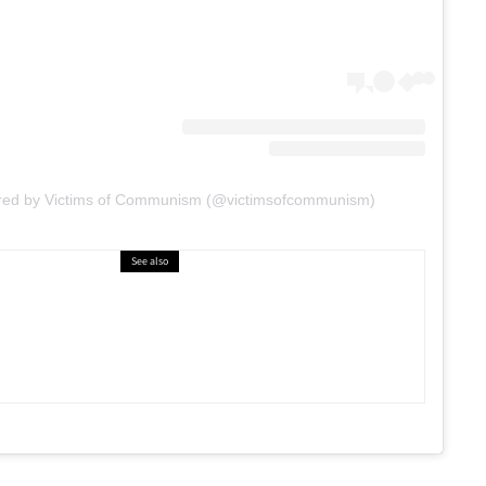
ared by Victims of Communism (@victimsofcommunism)
See also
תעשייה בינאלומית
ו-WARDROBE.NYC יוצאת מחר למכירה