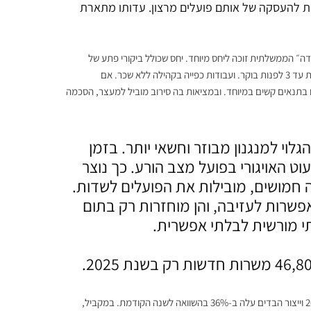
ות להעסקה של אותם פועלים מרצון. עדותו מתארת
״ הממשלתית זוכה ליחס מיוחד. יחס שכולל ביקורי פתע של
פקידים בביתו למטרת לחץ פסיכולוגי. זימונים לישיבות "חינוך מחדש" שנמשכות עד 3 לפנות בוקר. ועבודות כפייה בקהילה ללא שכר. אם
ות נמשכת, המדינה עוברת למעצרים אדמיניסטרטיביים של עד 15 יום בתנאים קשים במיוחד. ובמציאות בה סירוב מוביל למעצר, הסכמה
לוי למנגנון מבוזר וחשאי יותר. בזמן
 האויגורי בפועל מצב הורע. כך נוצר
חה חמושים, מובילות את הפועלים לשדות.
שרות לעזיבה, והן מוחזרות רק בתום
י מורשית לבלתי אפשרית.
כאשר לפי ה-SOURCING JOURNAL תפוקת ייצור החוטים זינקה ביותר מ-20% וייצור הבדים עלה ב-36% בהשוואה לשנה הקודמת. במקביל,