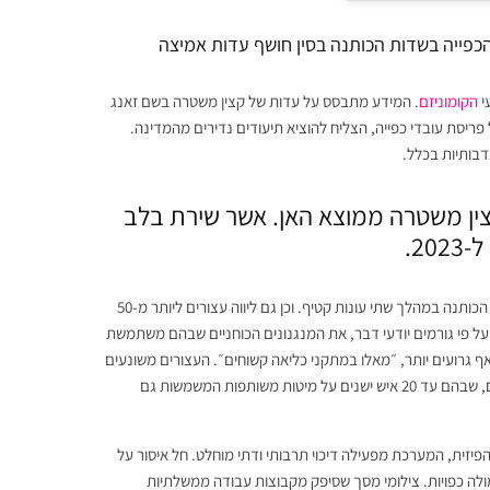
 הכפייה בשדות הכותנה בסין חושף עדות אמיצה
י
הקומוניזם
. המידע מתבסס על עדות של קצין משטרה בשם זאנג
 פריסת עובדי כפייה, הצליח להוציא תיעודים נדירים מהמדינה.
נדבותיות בכלל.
ן משטרה ממוצא האן. אשר שירת בלב
לטענתו במסגרת תפקידו, הוא פיקח באופן ישיר על פריסת עובדי כפייה בשדות הכותנה במהלך שתי עונות קטיף. וכן גם ליווה עצורים ליותר מ-50
ל פי גורמים יודעי דבר, את המנגנונים הכוחניים שבהם משתמשת
אף גרועים יותר, ״מאלו במתקני כליאה קשוחים״. העצורים משונעים
אל אזורי עבודה ייעודיים באבטחה כבדה. נדחסים לחדרים מזוהמים ללא חימום, שבהם עד 20 איש ישנים על מיטות משותפות המשמשות גם
5 לפנות בוקר. מעבר לעבודה הפיזית, המערכת מפעילה דיכוי תרבותי ודתי מוחלט. חל איסור על
מולה כפויות. צילומי מסך שסיפק מקבוצות עבודה ממשלתיות