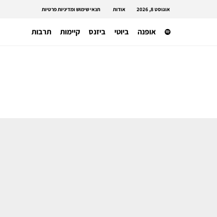
אוגוסט 8, 2026
אודות
תנאי שימוש ומדיניות פרטיות
אופנה
ביוטי
ביזנס
קיימות
תרבות
תעשייה בינאלומית
חווית אופנה ששמורה רק לחו״ל – שת״פ
H&M ו-WARDROBE.NYC יוצאת מחר
למכירה