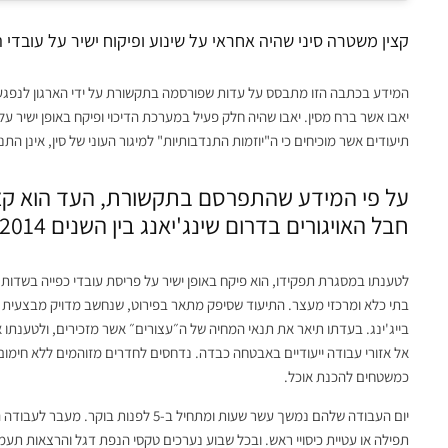
קצין משטרה סיני שהיה אחראי על שינוע ופיקוח ישיר על עובדי
המידע בכתבה הזו מתבסס על עדות שפורסמה בתקשורת על ידי הארגון לנפגע
יאבו אשר ברח מסין. יאבו שהיה חלק פעיל במערכת הדיכוי ופיקח באופן ישיר על
תיעודים אשר מוכיחים כי ה"יוזמות התנדבותיות" למיגור העוני של סין, אינן הת
על פי המידע שהתפרסם בתקשורת, העד הוא קצי
חבל האויגורים בדרום שינג'יאנג בין השנים 2014 ל-2023.
בתי כלא ומרכזי מעצר. התיעוד שסיפק מתאר בפירוט, שנחשב מדויק מבצעית ע
בייג'ינג. בעדתו תיאר את תנאי המחיה של ה״עצורים״ אשר מזכירים, ולטענתו 
כמשטחים להכנת אוכל.
יום העבודה שלהם נמשך עשר שעות ומתחיל ב-
תפילה או עטיית כיסויי ראש. ובכל שבוע נערכים טקסי הנפת דגל והרצאות תע