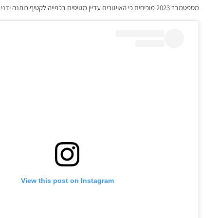
מספטמבר 2023 מוכיחים כי האויגורים עדיין מגויסים בכפייה לקטיף כותנה ידני. וזאת בניגוד לטענותיה של בייג'ינג על קטיף ממוכן לחלוטין.
View this post on Instagram