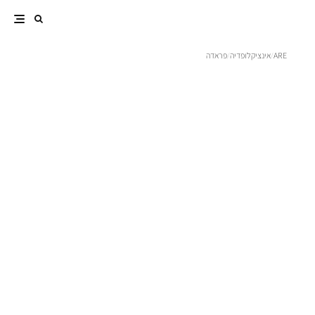
ARE
אינציקלופדיה
פראדה
/
/