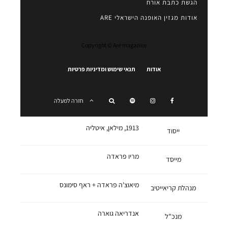
הגשת כתבת אורח
אודות מגזין האופנה הישראלי ARE
Copyright © Are magazine
אודות
תנאי שימוש ומדיניות פרטיות
חזרה למעלה
1913, מילאן, איטליה
ייסוד
מריו פראדה
מייסד
מיאוצ'ה פראדה + ראף סימונס
מנהלת קריאייטיב
אנדריאה גוארה
מנכ"ל