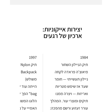
יצירות אייקוניות:
ארכיון של רגעים
1997
1984
תיק הניילון השחור
תיק Prada Nylon
מיאוצ'ה פראדה לקחה
Backpack (לוגו
ניילון תעשייתי — חומר
משולש)
שעד אז שימש מטריות
הייתה עוד לפני ה"it
ואריזות — ויצרה ממנו
bag" הפך לביטוי.
תיקים ומוצרי עור. המהלך
הלוגו המשולשי
עורר זעזוע ורשם מהפכה:
האמייי על ניילון שחור