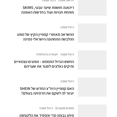
חדשות אופנה
ניהול אופנה
ריהאנה חושפת שיער טבעי, SKIMS
פותחת חנויות ועוד בחדשות האופנה
ניהול אופנה
ההשראה מאחורי קמפיין הקיץ של מותג
ההלבשה התחתונה הישראלי פמינה
ניהול אופנה
תעשייה בינאלומית
החשש הגדול התממש – מותגים עצמאיים
ותיקים נאלצים לסגור את שעריהם
ניהול אופנה
האם קמפיין היח"צ החדש של SHEIN
יעזור לה לשקם את תדמיתה בעולם?
מותגים ומעצבים
ניהול אופנה
מיתג גבוהה מדי והפסיד את הלקוחות: