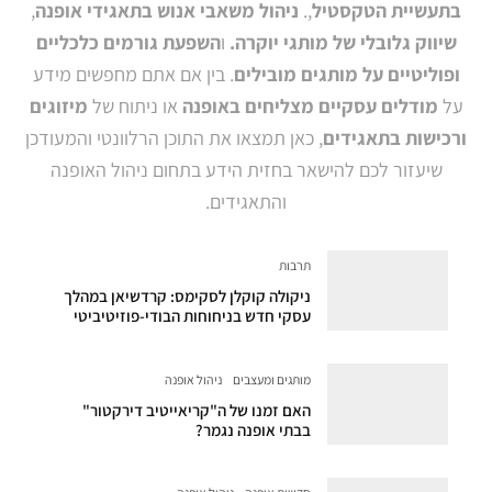
בתעשיית הטקסטיל
,.
ניהול משאבי אנוש בתאגידי אופנה
,
שיווק גלובלי של מותגי יוקרה.
ו
השפעת גורמים כלכליים
ופוליטיים על מותגים מובילים
. בין אם אתם מחפשים מידע
על
מודלים עסקיים מצליחים באופנה
או ניתוח של
מיזוגים
ורכישות בתאגידים
, כאן תמצאו את התוכן הרלוונטי והמעודכן
שיעזור לכם להישאר בחזית הידע בתחום ניהול האופנה
והתאגידים.
תרבות
ניקולה קוקלן לסקימס: קרדשיאן במהלך
עסקי חדש בניחוחות הבודי-פוזיטיביטי
מותגים ומעצבים
ניהול אופנה
האם זמנו של ה"קריאייטיב דירקטור"
בבתי אופנה נגמר?