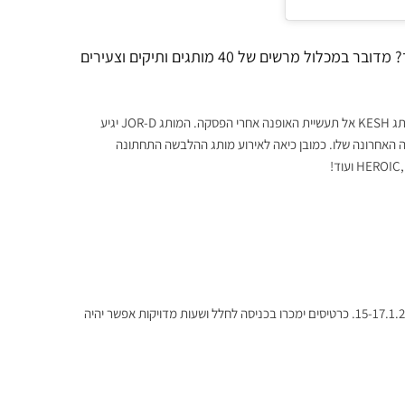
ומי יהיו המותגים הישראלים שיגיעו אל המהדורה ה-15 של היריד? מדובר במכלול מרשים של 40 מותגים ותיקים וצעירים
ההודעה הכי מעניינת של האירוע היא החזרה של המעצבת קשת שפירו עם המותג KESH אל תעשיית האופנה אחרי הפסקה. המותג JOR-D יגיע
BOW  יציג לראשונה את הקולקציה האחרונה שלו. כמובן כיאה לאירוע מותג ההלבשה התחתונה
תחת את שעריה בתערוכת הבוגרים
יריד המעצבים About Us יתקיים בבית המכולות, תל אביב. בין התאריכים 15-17.1.2026. כרטיסים ימכרו בכניסה לחלל ושעות מדויקות אפשר יהיה