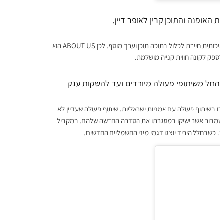
היריד הייחודי שהקימה מבוסס על התפיסה שמלווה את קרין והיא שחווית קנייה איכותית חייבת לכלול בתוכה תוכן וערך מוסף. לכן ABOUT US הוא
ספק לקונה חווית קנייה מושלמת.
החל משיתופי פעולה מיוחדים ועד להשקות ענק
 מיוחדת וייחודית של ריבוק אשר תציע 3 דגמים שנוצרו בשיתוף פעולה עם אמניות ישראליות. שיתוף פעולה שעדיין לא
 טמבור אשר ישיקו במסגרתו את הסדרה החדשה שלהם.
במקביל