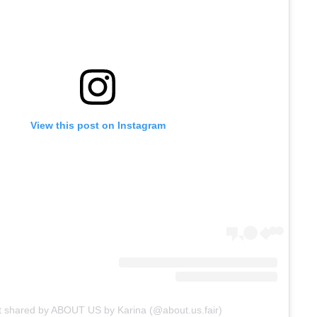
View this post on Instagram
t shared by ABOUT US by Karina (@about.us.fair)