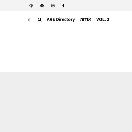
VOL. 2
אודות
ARE Directory
0
אופנה ישראלית
הבוגרים של 2026 פונים לתוך עצמם –
תצוגת הגמר של המחלקה לעיצוב אופנה
בשנקר