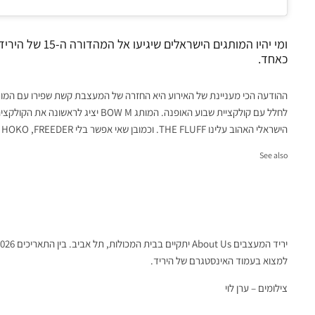
כאחד.
לחלל עם קולקציית שבוע האופנה. המותג M
הישראלי האהוב עלינו THE FLUFF. וכמובן שאי אפשר בלי HEROIC, HOKO ,FREEDER ועוד!
See also
אופנה ישראלית
האקדמיה לאומנות ועיצוב בצלאל פו
ומציינת 120 שנה
למצוא בעמוד האינסטגרם של היריד.
צילומים – ערן לוי