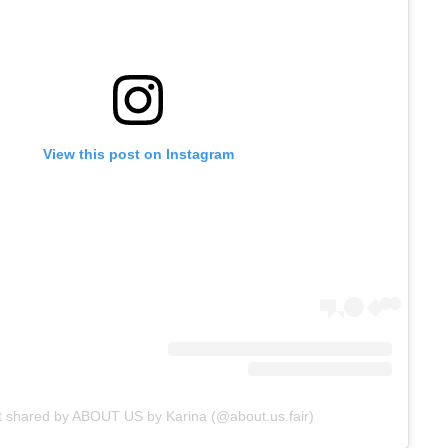
View this post on Instagram
t shared by ABOUT US by Karina (@about.us.fair)