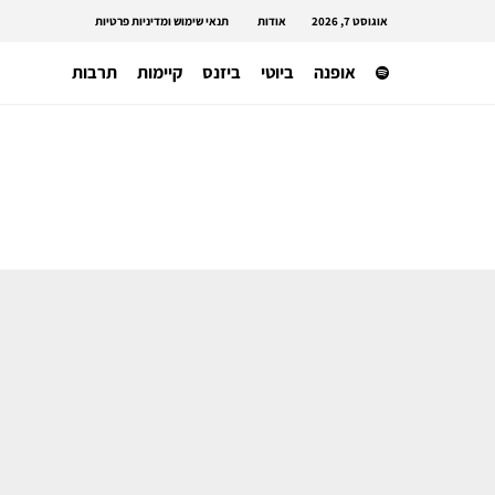
אוגוסט 7, 2026
אודות
תנאי שימוש ומדיניות פרטיות
אופנה
ביוטי
ביזנס
קיימות
תרבות
אופנה ישראלית
האקדמיה לאומנות ועיצוב בצלאל פותח
את שעריה בתערוכת הבוגרים ומציינת
120 שנה