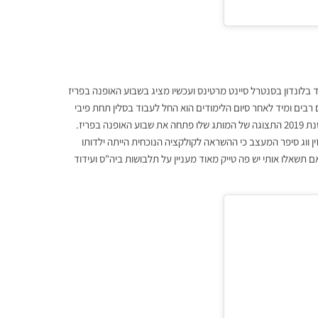
שגדל באוסטין, למד בלונדון בסנטרל סיינט מרטינס ועכשיו מציג בשבוע האופנה בפריז
רבים ומיד לאחר סיום הלימודים הוא החל לעבוד בסלין תחת פיבי
פילו. עוד עבד בלואי ויטון וכן גם קלואה. ב-2018 הוא זכה בפרס של LVMH. ובשנת 2019 התצוגה של המותג שלו פתחה את שבוע האופנה בפריז.
 ווג סיפר המעצב כי ההשראה לקולקציה הנוכחית הייתה ילדותו
תשאלו אותי יש פה טייק מאוד מעניין על תלבושות ביה"ס ועידוד