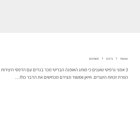
Home
ביזנס
משפטים
3 אמני גרפיטי טוענים כי מותג האופנה הבריטי מכר בגדים עם הדפסי היציר
הפרת זכויות היוצרים. ויויאן ווסטווד מצידם מכחישים את הדבר כולו…