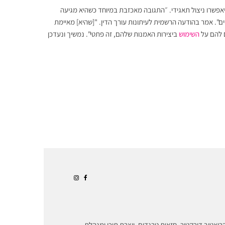
 יאפשרו ניצול תאגידי. ״התגובה מאכזבת במיוחד כשהיא מגיעה
ים". אמר בהודעה הרשמית לעיתונות עורך הדין. "[שהיא] מאיימת
 להם על
השימוש
ביצירות האמנות שלהם, זה פתטי". נמשיך ונעדכן
ריאטיב דירקטור, חזאית טרנדים, יוצרת תוכן ומנהלת