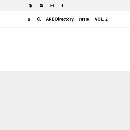
VOL. 2
אודות
ARE Directory
0
משפטים
קרב על פרח? לואי ויטון ניצחה את ענקית
התה הסינית אבל איבדה את השוק