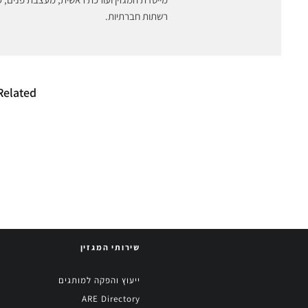
רשתות חברתיות.
Related
האם פליטת הפה של
סין תוקפ
דונלד טראמפ תמנע
האירופי 
ממנו להחזיר את
שנתנה לע
תוכנית המכסים?
אקספרס
שירותי המגזין
ייעוץ והפקה למותגים
ARE Directory