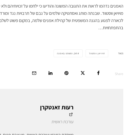
האמנים נדהמו לראות את התגובה המשונה והודיעו כי ילחמו על זכויותיהם ולא
מויויאן ווסטווד. שבנתה מותג ואסתטיקה שלמים על גבם של תרבויות נגד ומורד
לכאורה לפגוע בהגנה המשפטית של קהילת אמנים שלמה, במקום פשוט לשלם
בהתפתחויות…
TAGS
ויויאן ווסטווד
חוק ומשפט באופנה
Share
רעות זאנטקרן
עורכת ראשית
מייסדת המגזין ועורכת ראשית, מעצבת פנים, ק