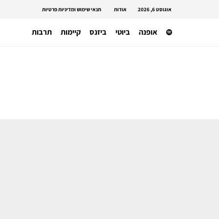
אוגוסט 6, 2026
אודות
תנאי שימוש ומדיניות פרטיות
אופנה
ביוטי
ביזנס
קיימות
תרבות
משפטים
האם פליטת הפה של דונלד טראמפ
תמנע ממנו להחזיר את תוכנית
המכסים?