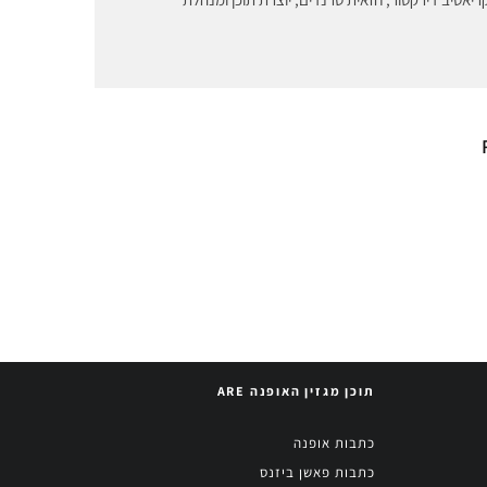
ת את האיחוד
קרב על פרח? לואי
בעקבות הקנס
ויטון ניצחה את ענקית
נקית אלי
התה הסינית אבל
איבדה את השוק
תוכן מגזין האופנה ARE
כתבות אופנה
כתבות פאשן ביזנס