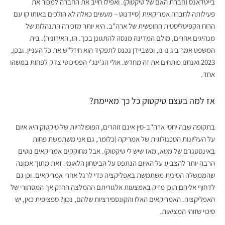
בייטדאנס (חברת האם של טיקטוק). ואפילו חייב את החברה למכור את
פעילותה לחברה אמריקאית (סיידנוט – מעשים כאלה לא הולכים באותו קו עם
הרוח הקפיטליסטית החופשית של ארה"ב. היא יותר מזכירה התנהלות של
מנהיגים אחרים, מולם המדינה מנסה להתגונן בכך. הו, האירוניה). בית
המשפט אמר ביג נו נו, וכשביידן נכנס לתפקיד הוא חיזל"ש את כל העניין. ובכן,
2023 ואנחנו פותחים את זה מחדש. אולי הג'ינג'י הפסיכוטי צדק לפחות במשהו
אחד.
אז למה בעצם טיקטוק כל כך מאיימת?
בתקופה שבה יחסי ארה"ב-סין אינם זוהרים, הפופולריות של טיקטוק היא איום
על העליונות הטכנולוגית של אמריקה (כלומר, גם אני משתמשת פחות
באינסטגרם של מטא, מאז שיש לי טיקטוק). אבל מחוקקים אמריקאים נוטים
הרבה יותר להצביע על האיום הנתפס על הביטחון הלאומי. זאת מתוך אמונה
שהממשלה הסינית משתמשת באפליקציה כדי לרגל אחרי אמריקאים. וכן גם
לדחוף אליהם תוכן מזיק באמצעות אלגוריתם ההמלצה החזק אך המסתורי של
האפליקציה. האמריקאים האלו והקונספירציות שלהם, נכון? ספציפית כאן, יש
סיכוי שזוהי המציאות.