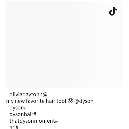
@oliviadaytonn
my new favorite hair tool 🥹 @dyson
#dyson
#dysonhair
#thatdysonmoment
#ad