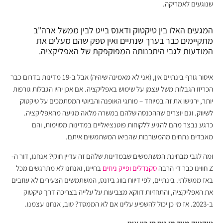
שנוגעים לאמריקה.
המגעים האלו בין טיקטוק ודאנס בייט לבין ממשל ארה"ב
מתקיימים כבר בערך שנתיים ואין ספק שהם מעלים את
המודעות לגבי היתכנותה המפוקפקת של האפליקציה.
איסור גורף בינתיים אין, (אני לא מאמינה שיהיה) אבל ב-19 מדינות בדרום כבר
הכריזו הגבלות משל עצמן על שימוש באפליקציה. אם אכן יהיו הגבלות גורפות
יותר, ירגישו את זה במיוחד – מותגי האופנה והביוטי המסתמכים על טיקטוק
לשיווק. וגם יוצרים שההכנסה שלהם במשרה מלאה מגיעה מהאפליקציה.
כרגע נבצר מהם להגיע ללקוחות פוטנציאליים במדינות מסוימות, והם
מאבדים נתחים מהמעורבות שהביאו המשתמשים איתם.
ומה לגבי מבחינת המשתמשים שבמדינות שלהם זה עדיין חוקי? אנחנו, דור ה-
Z חווינו כבר די הרבה
סקנדלים ופייק ניוזים
בחיינו, ואנחנו לא מתרגשים מכל
באז ממשלתי. בינתיים, לפי דיווח בווג ביזנס, המשתמשים הצעירים לא עוזבים
את האפליקציה, והתחזיות דווקא מצביעות על עלייה בצריכה דרך טיקטוק
ב-2023. אז מי כן יכול להשפיע עלינו אם לא הממסד? טוב, אנחנו עצמנו.