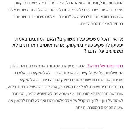
הפומו חזק מכל, ופיתחנו איזשהו הרגל. הצרכנים כנראה יישארו בטיקטוק,
פשוט יידרש יותר שכנוע כדי להביא אותם לרכישה. או אולי התפוצצות ויראלית
של מוצר דווקא תגרום לרכישה של "דופים" – אלטרנטיבות ידידותיות יותר
במחיר למוצרים הפופולריים.
אז איך הכל משפיע על המשווקים? האם המותגים באמת
יפסיקו להשקיע כסף בטיקטוק, או שהאיומים האחרונים לא
משפיעים על הדבר?
בתור נציגה של דור ה-Z
, הכסף עדיין שם. המגמה האנטי צרכנית וההגבלות
הממשלתיות על האפליקציה, לא אומרות שצריך לא להשקיע בה, אלא רק
מוכיחות שוב לחברות שאסטרטגית השיווק הטובה ביותר, היא להשקיע
במימדים רבים ושונים. לא לצאת מטיקטוק, אבל לזכור להפעיל גיבויים. כידוע,
שום רשת חברתית לא מובטחת, אף משפיענית לא תשפיע לנצח, והכי חכם
לשמור על גיוון – לרוץ במקביל על שלל פלטפורמות ואף לא לזנוח לחלוטין את
שיטות הפרסום המסורתיות יותר.