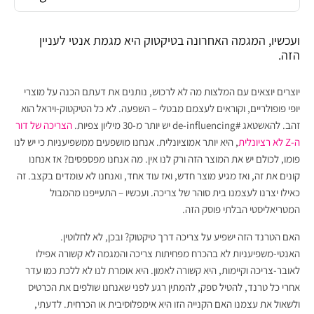
ועכשיו, המגמה האחרונה בטיקטוק היא מגמת אנטי לעניין
הזה.
יוצרים יוצאים עם המלצות מה לא לרכוש, נותנים את דעתם הכנה על מוצרי
יופי פופולריים, וקוראים לעצמם מבטלי – השפעה. לא כל הטיקטוק-ויראל הוא
זהב. להאשטאג #de-influencing יש יותר מ-30 מיליון צפיות.
הצריכה של דור
ה-Z לא רציונלית
, היא יותר אמוציונלית. אנחנו מושפעים ממשפיעניות כי יש לנו
פומו, לכולם יש את המוצר הזה ורק לנו אין. מה אנחנו מפספסים? אז אנחנו
קונים את זה, ואז מגיע מוצר חדש, ואז עוד אחד, ואנחנו לא עומדים בקצב. זה
כאילו יצרנו לעצמנו בית סוהר של צריכה. ועכשיו – התעייפנו מהמבול
המטריאליסטי הבלתי פוסק הזה.
האם הטרנד הזה ישפיע על צריכה דרך טיקטוק? ובכן, לא לחלוטין.
האנטי-משפיעניות לא בהכרח מפחיתות צריכה והמגמה לא קשורה אפילו
לאובר-צריכה וקיימות, היא קשורה לאמון. היא אומרת לנו לא ללכת כמו עדר
אחרי כל טרנד, להטיל ספק, להמתין רגע לפני שאנחנו שולפים את הכרטיס
ולשאול את עצמנו האם הקנייה הזו היא אימפלוסיבית או הכרחית. לדעתי,