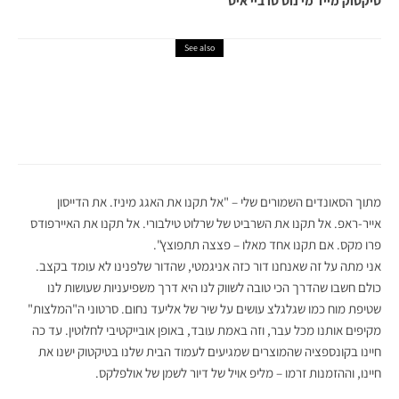
טיקטוק מייד מי נוט טו ביי איט
See also
תרבות
3 אירועי מכירה מיוחדים מתקיימים הסופש וחובה
לבקר בהם
מתוך הסאונדים השמורים שלי – "אל תקנו את האגג מיניז. את הדייסון
אייר-ראפ. אל תקנו את השרביט של שרלוט טילבורי. אל תקנו את האיירפודס
פרו מקס. אם תקנו אחד מאלו – פצצה תתפוצץ".
אני מתה על זה שאנחנו דור כזה אניגמטי, שהדור שלפנינו לא עומד בקצב.
כולם חשבו שהדרך הכי טובה לשווק לנו היא דרך משפיעניות שעושות לנו
שטיפת מוח כמו שגלגלצ עושים על שיר של אליעד נחום. סרטוני ה"המלצות"
מקיפים אותנו מכל עבר, וזה באמת עובד, באופן אובייקטיבי לחלוטין. עד כה
חיינו בקונספציה שהמוצרים שמגיעים לעמוד הבית שלנו בטיקטוק ישנו את
חיינו, וההזמנות זרמו – מליפ אויל של דיור לשמן של אולפלקס.