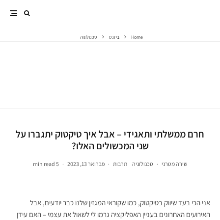
Home
ביזנס
טכנולוגיה
תרבות
3 אירועי מכירה מיוחדים מתקיימים הסופש וחובה לבקר
בהם
חרם ממשלתי ותאגידי – אבל איך טיקטוק יתגברו על
שני המכשולים האלו?
שירה מטרני
·
טכנולוגיה
תרבות
·
פברואר 13, 2023
·
5 min read
אני הכי בעד שיווק בטיקטוק, כמו שקוראי המגזין שלנו כבר יודעים, אבל
האירועים האחרונים בעניין האפליקציה גרמו לי לשאול את עצמי – האם עידן