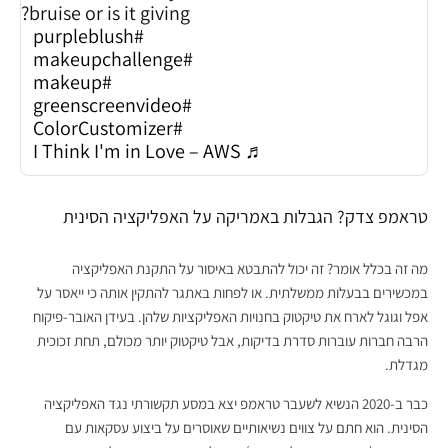
bruise or is it giving?
#purpleblush
#makeupchallenge
#makeup
#greenscreenvideo
#ColorCustomizer
♬ I Think I'm in Love – AWS
טראמפ צדק? הגבלות באמריקה על האפליקציה הסינית
מה זה בכלל אומר? זה יכול להתבטא באיסור על התקנת האפליקציה
במכשירים בבעלות ממשלתית. או לפחות באתגר להתקין אותה כי ייאסר על
אפל וגוגל לארח את טיקטוק בחנויות האפליקציות שלהן. בעידן האובר-פיקוח
הרבה חברות עוברות סדרת בדיקות, אבל טיקטוק יותר מכולם, תחת זכוכית
מגדלת.
כבר ב-2020 הנשיא לשעבר טראמפ יצא במסע תקשורתי נגד האפליקציה
הסינית. הוא חתם על צווים נשיאותיים שאוסרים על ביצוע עסקאות עם