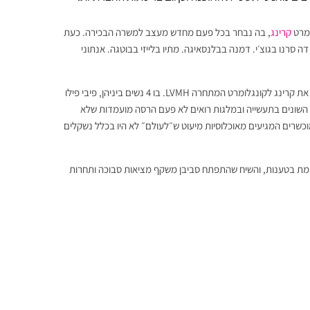
ומרט
קרינג
, בה נבחר בכל פעם מחדש מעצב למשרה הבכירה. כעת
סרנו בגוצ׳י. דמנה בבלנסאיגה. מתיו בלייזי בבוטגה. אנתוני
התגובות באינטרנט לא איחרו להגיע והאמת נשמעות הגיוניות. רבות מהם השוו את קרינג לקונגלומרט המתחרה LVMH. בו 4 נשים ביניהן, פיבי פילו
ים השונים בתעשייה ובמלגות רואים לא פעם הרסה מועמדות שלא
מוכשרים המגיעים מאוכלוסיות מיעוט ש״לעולם״ לא היו בכלל נשקלים
וימת בטענות, והשיח שהתפתח סביבן משקף מציאות סבוכה ותחרות