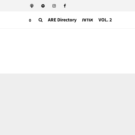
VOL. 2
אודות
ARE Directory
0
ניהול אופנה
כך ניצלה פנדורה את הקשיים של ענף
תכשיטי היוקרה להצלחת אסטרטגיית
המיצוב