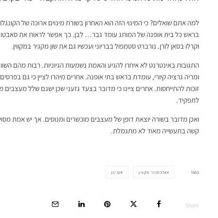
למה אתם שואלים? כי המינוי הזה הוא האחרון בשורת מינוים ארוכה של הקונגל
בראש כל בית אופנה של המותג עומד גבר… לבן. כך אפשר לראות את סאבטו דה 
וקרלו בסאן לורן. נורברט סטמפול בבריוני ועכשיו גם את שון מקגיר במקווין.
ומריה גרציה קיורי, עומדת בראש בתי אופנה. אחרים מיהרו לציין כי גם בפרס
זוכות להתייחסות. אחרים ציינו כי מדובר בצעד גזעני שכן ישנם שלל מעצבים 
לתפקיד.
ואכן מדובר בשורה יוצאת דופן של מעצבים מוכשרים ומנוסים. אך יש אמת מס
קשה בתעשייה מאוד לא מתגמלת.
TAGS
אלכסנדר מקווין
קרינג
Share