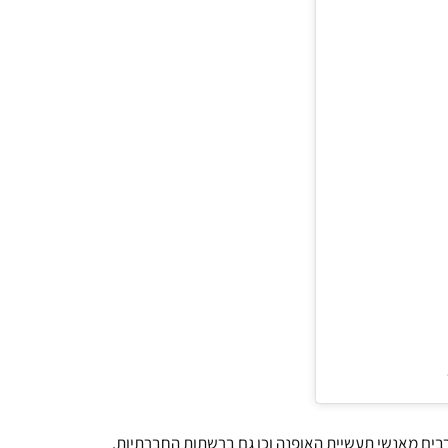
בים מאנשי תעשיית האופנה וכן גם ברשתות החברתיות.