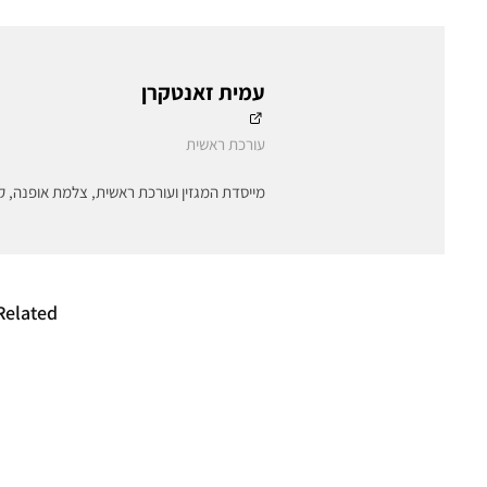
עמית זאנטקרן
עורכת ראשית
מייסדת המגזין ועורכת ראשית, צלמת אופנה, ק
Related
הטרלה מבריקה –
גאפ ממש
פרימרק ניצלה את
אסטרטגי
פתיחת חנות SKIMS
עשרות אל
בלונדון לשיווק דיופים
לשגרירי 