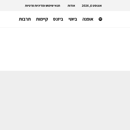
אוגוסט 6, 2026
אודות
תנאי שימוש ומדיניות פרטיות
אופנה
ביוטי
ביזנס
קיימות
תרבות
ניהול אופנה
הטרלה מבריקה – פרימרק ניצלה את
פתיחת חנות SKIMS בלונדון לשיווק
דיופים