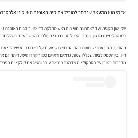
אז מי הוא המעצב שנבחר להוביל את סית האופנה האייקוני אלכסנדר 
שמו שון מקגיר, ועד לאחרונה הוא היה ראש מחלקת רדי טו וור בבית האופנה ג׳י 
בסנטרל סיינט מרטין, ועבד כסטייליסט ברחבי העולם. בהמשך עבד בשלל חברות ה
ההודעה הגיע אחרי שבועות בהם התרוצצו שמועות על האדם הבא שיחליף את ה
חייו. בין הספקולציות שכללו שמות גדולים וראויים כמו ריקרדו טישי. היתה גם
מדברות כמובן על הספקולציה שדמנה כנראה עיצב והציג את קולקציית הפרידה 