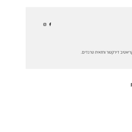
ריאטיב דירקטור וחזאית טרנדים.
יכה להדהים
כך ניצלה פנדורה את
ת. הופכת את
הקשיים של ענף
פי עובדיה
תכשיטי היוקרה
תוכן
להצלחת אסטרטגיית
המיצוב