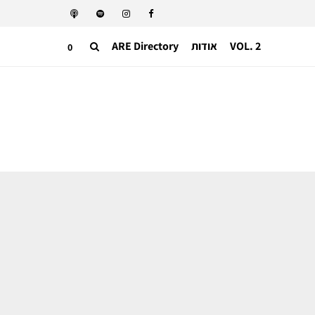
VOL. 2
אודות
ARE Directory
0
אופנה
כבר לא שמועות – לוריס מסינה וסימון
ריזו מייסדי SUNNEI יקבלו לידיהם את
מוסקינו