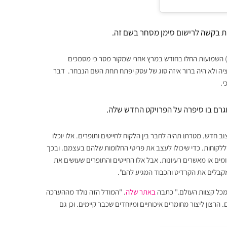
ית בקשה לרישום סימן מסחר בשם זה.
אן) השמועות החלו בחודש במרץ אחרי שמקור מסר כי מסמכים
ה ולא היה ברור איזה סוג של עסק יפתח תחת השם הנבחר. דבר
י.
טגרם בו סיפרה על הפרויקט החדש שלה.
 חדש. מטרתו תהיה לחבר בין הלקוח לחייטים ותופרים. אלו יוכלו
ח ללקוחות. כדי שיכולו לעצב את פריטי החלומות שלהם בעצמם. ובכך
ים או מאשרים רעיונות. אבל אלו החייטים והתופרים שעושים את
מקבלים את הקרדיט והכבוד המגיע להם".
 מכל קצוות העולם." כתבה
באתר שלה
. "המודל הזה נולד מההערכה
צון ליצור מחומרים איכותיים ומיוחדים שכבר קיימים. וכן גם