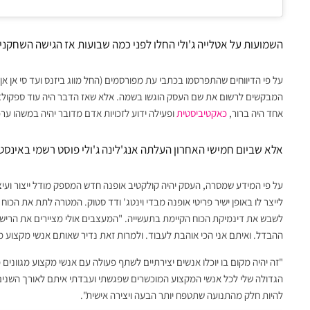
השמועות על אטלייה ג'ולי החלו לפני כמה שבועות אז הגישה השחקנ
על פי הדיווחים שהתפרסמו בכתבי עת מפורסמים (החל מווג ביזנס ועד סי אן 
המבקשים לרשום את שם העסק הוגשו בשמה. אלא שאז הדבר היה עוד ספקולצי
אחד היה ברור,
כאקטיביסטית
ופעילה ידוע לזכויות אדם מדובר יהיה במשהו ערכ
אלא שביום חמישי האחרון העלתה אנג'לינה ג'ולי פוסט רשמי באינס
על פי המידע שמסרה, העסק יהיה קולקטיב אופנה חדש המספק מודל ייצור ועיצוב
לייצר לו באופן ישיר פריטי אופנה מבדי וינטג' ודד סטוק. המטרה לתת את הכו
לשבש את דינמיקת הכוח הקיימת בתעשייה. "המעצבים אולי מציירים את הרישומ
ההבדל. ואיתם אני הכי אוהבת לעבוד. ולמרות זאת נדיר שאותם אנשי מקצוע 
"זה יהיה מקום בו יוכלו אנשים יצירתיים לשתף פעולה עם אנשי מקצוע מגוונים
הגדולה שלי לכל אנשי המקצוע המוכשרים שפגשתי ועבדתי איתם לאורך השנים. הר
להיות חלק מהתנועה שתטפח יותר הבעה ויצירה אישית".