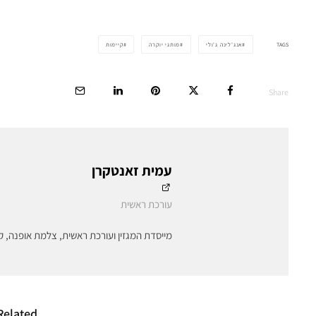
TAGS
אנג'לינה ג'ולי
מותגי יוקרה
קיימות
Share
עמית זאנטקרן
עורכת ראשית
מייסדת המגזין ועורכת ראשית, צלמת אופנה, ק
Related