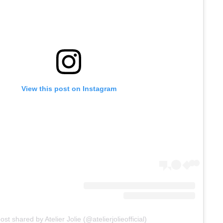
View this post on Instagram
ost shared by Atelier Jolie (@atelierjolieofficial)