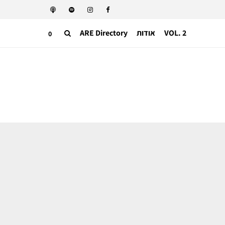
VOL. 2
אודות
ARE Directory
0
ניהול אופנה
כך ניצלה פנדורה את הקשיים של ענף
תכשיטי היוקרה להצלחת אסטרטגיית
המיצוב