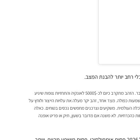
לי רחב יותר להבנת המצב.
מחיר הזהב חצה בשנה האחרונה שיאים היסטוריים, והגיע לרמות שלא נראו בעבר. הזהב מתקרב כיום לכ-5000$ לאונקיה והתחזיות צופות שיגיע
ים, המשמעות כפולה. מצד אחד, זהב יקר מעלה את עלויות הייצור ולוחץ על
לכלה העולמית. משקיעים וצרכנים מחפשים נכסים בטוחים. כאלה
ות כהכרחיות. לא משנה אם מדובר בשעון, תיק או פריט אופנה
השינויים הללו מחלחלים ישירות להתנהגות הצרכנית. הצרכן של 2026 פחות אימפולסיבי, פחות מושפע מהייפ, ויותר