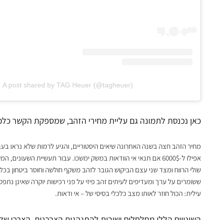
A post shared by TAG Heuer (@tagheuer)
כאן נכנסת לתמונה גם עליית מחירי הזהב, שמספקת הקשר כלכ
אפילו ל-6000$ אם תנאי אי הוודאות במשק ימשכו. עבור תעשיית השעונ
שולי הרווח ומצד שני עצם הביקוש הגובר לזהב משקף חולשה וחוסר ביטחון בכ
ששומרים על ערך ומעדיפים לעיתים זהב פיזי על פני רכישות יוקרה שאינן נתפס
עילית: הכול חוזר לאותו מצב כלכלי בסיסי של – אי ודאות.