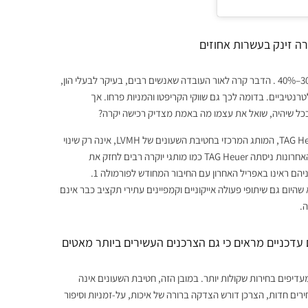
רה זינק בעשרות אחוזים
העלייה שנראתה במחירי השוק בין 2020 ל-2022 הגיעה לאחוזים גבוהים של 30%–40% . הדבר קרה לאור העובדה שאנשים רבים, בעיקר לבעלי הון,
רנטיביים. בדומה לכך גם שווקי הקריפטו והמניות פרחו. אך
ככל שיהיה, שואל את עצמו מה באמת מצדיק רכישה יקרה?
את אותו המתח ניתן לראות היטב גם בצמרת התעשייה. עזיבתו של מנכ״ל TAG Heuer, המותג המרכזי בחטיבת השעונים של LVMH, אינה רק שינוי
ניהולי נקודתי. אלא סימפטום לחוסר הוודאות שמרחף מעל הענף כולו. בשנים האחרונות ניסתה TAG Heuer כמו מותגי יוקרה רבים לחזק את
הנראות והנחשקות באמצעות קמפיינים ושיתופי פעולה נוצצים. את הבולט מביניהם ראינו באפריל האחרון עם החיבור המחודש לפורמולה 1.
שהיום גם שיתופי פעולה אייקוניים וקמפיינים עתירי תקציב כבר אינם
.
עדכניים מראים כי גם הצרכנים העשירים ביותר מאטים
מעדיפים בחירות שקולות יותר. במובן הזה, חטיבת השעונים אינה
רים חדות, הצרכן דורש הצדקה ברורה של איכות, על-זמניות וסיפור