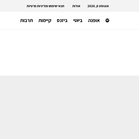
אוגוסט 6, 2026
אודות
תנאי שימוש ומדיניות פרטיות
אופנה
ביוטי
ביזנס
קיימות
תרבות
ניהול אופנה
הטרלה מבריקה – פרימרק ניצלה את
פתיחת חנות SKIMS בלונדון לשיווק
דיופים