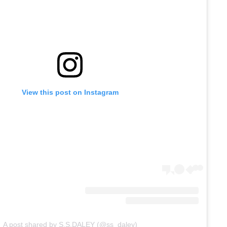
View this post on Instagram
A post shared by S.S.DALEY (@ss_daley)