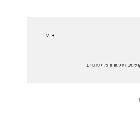
ריאטיב דירקטור וחזאית טרנדים.
ת את האיחוד
קרב על פרח? לואי
בעקבות הקנס
ויטון ניצחה את ענקית
נקית אלי
התה הסינית אבל
איבדה את השוק