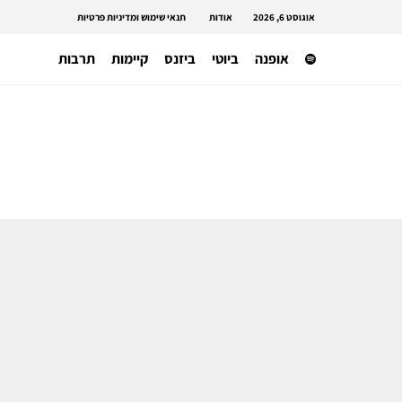
אוגוסט 6, 2026
אודות
תנאי שימוש ומדיניות פרטיות
אופנה
ביוטי
ביזנס
קיימות
תרבות
משפטים
האם פליטת הפה של דונלד טראמפ
תמנע ממנו להחזיר את תוכנית
המכסים?