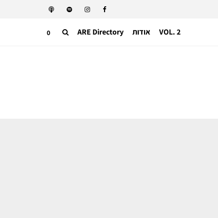
VOL. 2
אודות
ARE Directory
0
משפטים
קרב על פרח? לואי ויטון ניצחה את ענקית
התה הסינית אבל איבדה את השוק