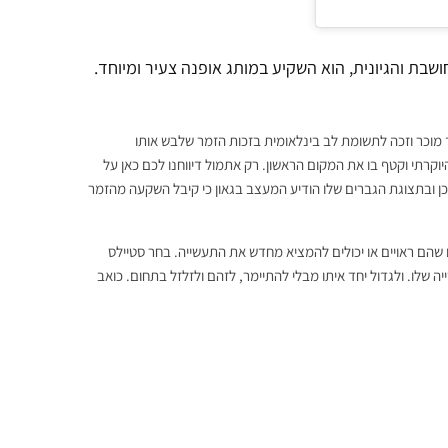
בת והגיונית, הוא השקיע במותג אופנה צעיר ומיוחד.
 האופנה של מעצב הגברים האהוב s.s. Dealy . זה שהפך מוכר וזכה לתשומת לב בינלאומית בזכות הזמר שלבש אותו
יפים והופעות. המעצב אף זכה לאור ההצלחה להשתתף גם בפרס LVMH היוקרתי וקטף בו את המקום הראשון. רק אתמול דיווחנו לכם כאן על
 שעות לאחר מכן ובתצוגת הגברים שלו הודיע המעצב בגאון כי קיבל השקעה מהזמר
שהם ראויים או יכולים להמציא מחדש את התעשייה. בחר סטיילס
שלו. ולגדול יחד איתו מבלי להתיימר, לזהם ולזלזל בתחום. כואב