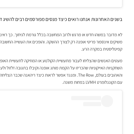
בשנים האחרונות אנחנו רואים כיצד מנסים מפורסמים רבים להשיג 
לא מדובר במשהו חדש או מרגש ולרוב המחשבה בכלל גורמת לגיחוך. כך ראינ
משיקים אינספור פריטי אופנה רק לצורך ההשקה. והופכים את העשייה החשובה
קפיטליסטית במקרה הרע.
מעטים האנשים שהצליחו לעבור מתעשיית הקולנוע או המוזיקה לתעשיית האופנה 
השחקניות האייקוניות שהכריזו על הקמת מותג אופנה וקיבלו בתגובה זלזול ו
והאהובים בעולם, The Row. ומנגד אפשר לראות כיצד ריהאנ
עם הקונגלומרט LVMH בפחות משנה.