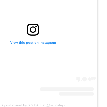
View this post on Instagram
A post shared by S.S.DALEY (@ss_daley)