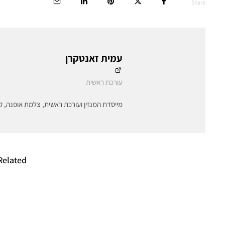
Share
עמית זאנטקרן
עורכת ראשית
מייסדת המגזין ועורכת ראשית, צלמת אופנה, ק
Related
האם פליטת הפה של
סין תוקפ
דונלד טראמפ תמנע
האירופי 
ממנו להחזיר את
שנתנה לע
תוכנית המכסים?
אקספרס