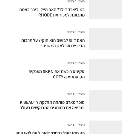
תעשייה ביוטי
במיליארד דולר? האם היילי ביבר באמת
מתכוונת למכור את RHODE
תעשייה ביוטי
האם דיופ לבושם הוא חוקי? על תרבות
הדיופים והבלאגן המשפטי
תעשייה ביוטי
סקימס רוכשת את SKKN מענקית
הקוסמטיקה COTY
תעשייה ביוטי
סופר פארם פותחת מחלקת K BEAUTY
ומביאה את המותגים המבוקשים בעולם
תעשייה ביוטי
פט מקגראת' נבחרה להוביל את לואי ויטון